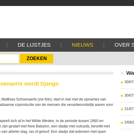
DE LIJSTJES
NIEUWS
OVER 
Wa
30/07
hoenaerts wordt Django
30/07
, Matthias Schoenaerts (zie foto), start in mei met de opnames van
Italiaanse coproductie van de mensen die verantwoordelijk waren voor
31/07
speelt zich af in het Wilde Westen, in de periode tussen 1860 en
2/08/
 zijn gestart met New Babylon, een stadje met outcasts, bevolkt met
an allerlei slag, ras of geloof. Een stadje dat iedereen met open