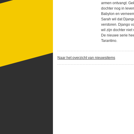
armen ontvangt. Gek
dochter nog in leve
Babylon en verneemt
Sarah wil dat Django
verstoren. Django va
wil zijn dochter nie
De nieuwe serie hee
Tarantino.
Naar het overzicht van nieuwsitems