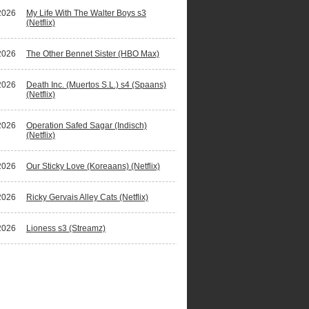
2026
My Life With The Walter Boys s3
(Netflix)
2026
The Other Bennet Sister (HBO Max)
2026
Death Inc. (Muertos S.L.) s4 (Spaans)
(Netflix)
2026
Operation Safed Sagar (Indisch)
(Netflix)
2026
Our Sticky Love (Koreaans) (Netflix)
2026
Ricky Gervais Alley Cats (Netflix)
2026
Lioness s3 (Streamz)