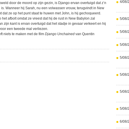
4/08/
weld door de moord op zijn gezin, is Django ervan overtuigd dat z’n
n is. Wanneer hij Sarah, nu een volwassen vrouw, terugvindt in New
 dat ze op het punt staat te huwen met John, is hij gechoqueerd.
 het afbolt omdat ze vreest dat hij de rust in New Babylon zal
5/08/
n zijn kant is ervan overtuigd dat het stadje in gevaar verkeert en hij
t voor een tweede mal verliezen.
5/08/
ft niets te maken met de film
Django Unchained
van Quentin
5/08/
5/08/
5/08/
5/08/
5/08/
6/08/