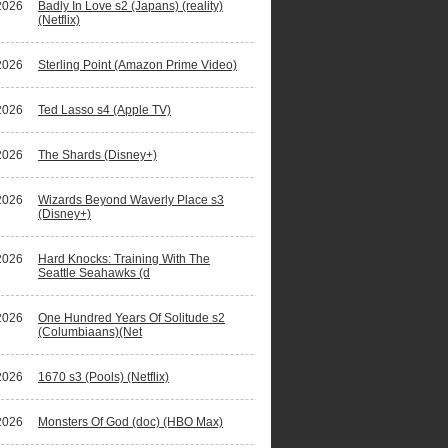
2026
Badly In Love s2 (Japans) (reality)
(Netflix)
2026
Sterling Point (Amazon Prime Video)
2026
Ted Lasso s4 (Apple TV)
2026
The Shards (Disney+)
2026
Wizards Beyond Waverly Place s3
(Disney+)
2026
Hard Knocks: Training With The
Seattle Seahawks (d
2026
One Hundred Years Of Solitude s2
(Columbiaans)(Net
2026
1670 s3 (Pools) (Netflix)
2026
Monsters Of God (doc) (HBO Max)