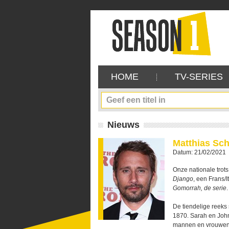
HOME
TV-SERIES
Nieuws
Matthias Sc
Datum: 21/02/2021
Onze nationale trots
Django
, een Frans/
Gomorrah, de serie
.
De tiendelige reeks 
1870. Sarah en John
mannen en vrouwen v