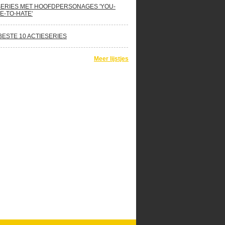
SERIES MET HOOFDPERSONAGES 'YOU-
E-TO-HATE'
BESTE 10 ACTIESERIES
Meer lijstjes