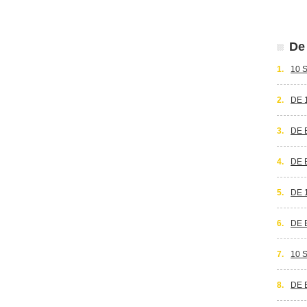
De 
1.
10 
2.
DE 
3.
DE 
4.
DE 
5.
DE 
6.
DE 
7.
10 
8.
DE 