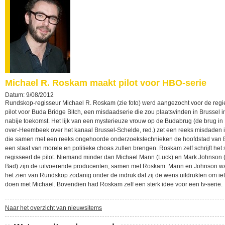
Michael R. Roskam maakt pilot voor HBO-serie
Datum: 9/08/2012
Rundskop-regisseur Michael R. Roskam (zie foto) werd aangezocht voor de regi
pilot voor Buda Bridge Bitch, een misdaadserie die zou plaatsvinden in Brussel i
nabije toekomst. Het lijk van een mysterieuze vrouw op de Budabrug (de brug in
over-Heembeek over het kanaal Brussel-Schelde, red.) zet een reeks misdaden 
die samen met een reeks ongehoorde onderzoekstechnieken de hoofdstad van 
een staat van morele en politieke choas zullen brengen. Roskam zelf schrijft het 
regisseert de pilot. Niemand minder dan Michael Mann (Luck) en Mark Johnson 
Bad) zijn de uitvoerende producenten, samen met Roskam. Mann en Johnson w
het zien van Rundskop zodanig onder de indruk dat zij de wens uitdrukten om ie
doen met Michael. Bovendien had Roskam zelf een sterk idee voor een tv-serie.
Naar het overzicht van nieuwsitems