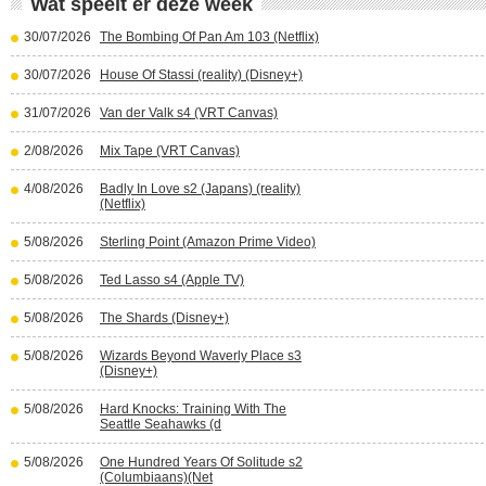
Wat speelt er deze week
30/07/2026
The Bombing Of Pan Am 103 (Netflix)
30/07/2026
House Of Stassi (reality) (Disney+)
31/07/2026
Van der Valk s4 (VRT Canvas)
2/08/2026
Mix Tape (VRT Canvas)
4/08/2026
Badly In Love s2 (Japans) (reality)
(Netflix)
5/08/2026
Sterling Point (Amazon Prime Video)
5/08/2026
Ted Lasso s4 (Apple TV)
5/08/2026
The Shards (Disney+)
5/08/2026
Wizards Beyond Waverly Place s3
(Disney+)
5/08/2026
Hard Knocks: Training With The
Seattle Seahawks (d
5/08/2026
One Hundred Years Of Solitude s2
(Columbiaans)(Net