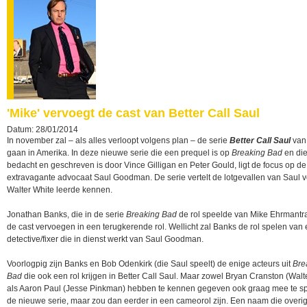
'Mike' vervoegt de cast van Better Call Saul
Datum: 28/01/2014
In november zal – als alles verloopt volgens plan – de serie
Better Call Saul
van 
gaan in Amerika. In deze nieuwe serie die een prequel is op
Breaking Bad
en die
bedacht en geschreven is door Vince Gilligan en Peter Gould, ligt de focus op de
extravagante advocaat Saul Goodman. De serie vertelt de lotgevallen van Saul vo
Walter White leerde kennen.
Jonathan Banks, die in de serie
Breaking Bad
de rol speelde van Mike Ehrmantra
de cast vervoegen in een terugkerende rol. Wellicht zal Banks de rol spelen van 
detective/fixer die in dienst werkt van Saul Goodman.
Voorlogpig zijn Banks en Bob Odenkirk (die Saul speelt) de enige acteurs uit
Bre
Bad
die ook een rol krijgen in Better Call Saul. Maar zowel Bryan Cranston (Walt
als Aaron Paul (Jesse Pinkman) hebben te kennen gegeven ook graag mee te sp
de nieuwe serie, maar zou dan eerder in een cameorol zijn. Een naam die overi