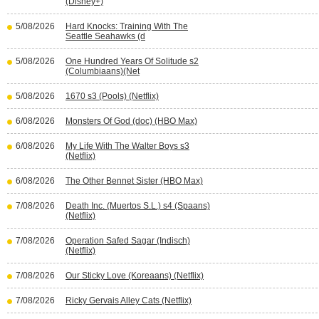
(Disney+)
5/08/2026
Hard Knocks: Training With The
Seattle Seahawks (d
5/08/2026
One Hundred Years Of Solitude s2
(Columbiaans)(Net
5/08/2026
1670 s3 (Pools) (Netflix)
6/08/2026
Monsters Of God (doc) (HBO Max)
6/08/2026
My Life With The Walter Boys s3
(Netflix)
6/08/2026
The Other Bennet Sister (HBO Max)
7/08/2026
Death Inc. (Muertos S.L.) s4 (Spaans)
(Netflix)
7/08/2026
Operation Safed Sagar (Indisch)
(Netflix)
7/08/2026
Our Sticky Love (Koreaans) (Netflix)
7/08/2026
Ricky Gervais Alley Cats (Netflix)