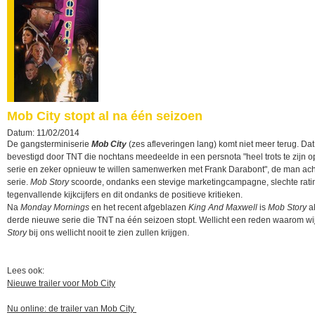
Mob City stopt al na één seizoen
Datum: 11/02/2014
De gangsterminiserie
Mob City
(zes afleveringen lang) komt niet meer terug. Da
bevestigd door TNT die nochtans meedeelde in een persnota "heel trots te zijn o
serie en zeker opnieuw te willen samenwerken met Frank Darabont", de man ach
serie.
Mob Story
scoorde, ondanks een stevige marketingcampagne, slechte rati
tegenvallende kijkcijfers en dit ondanks de positieve kritieken.
Na
Monday Mornings
en het recent afgeblazen
King And Maxwell
is
Mob Story
al
derde nieuwe serie die TNT na één seizoen stopt. Wellicht een reden waarom wi
Story
bij ons wellicht nooit te zien zullen krijgen.
Lees ook:
Nieuwe trailer voor Mob City
Nu online: de trailer van Mob City