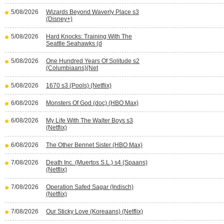
5/08/2026
Wizards Beyond Waverly Place s3
(Disney+)
5/08/2026
Hard Knocks: Training With The
Seattle Seahawks (d
5/08/2026
One Hundred Years Of Solitude s2
(Columbiaans)(Net
5/08/2026
1670 s3 (Pools) (Netflix)
6/08/2026
Monsters Of God (doc) (HBO Max)
6/08/2026
My Life With The Walter Boys s3
(Netflix)
6/08/2026
The Other Bennet Sister (HBO Max)
7/08/2026
Death Inc. (Muertos S.L.) s4 (Spaans)
(Netflix)
7/08/2026
Operation Safed Sagar (Indisch)
(Netflix)
7/08/2026
Our Sticky Love (Koreaans) (Netflix)