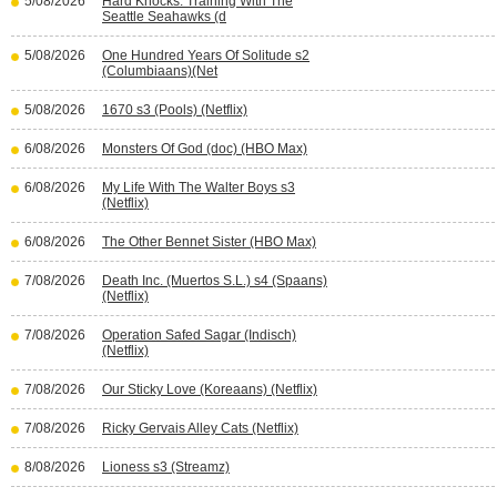
5/08/2026
Hard Knocks: Training With The
Seattle Seahawks (d
5/08/2026
One Hundred Years Of Solitude s2
(Columbiaans)(Net
5/08/2026
1670 s3 (Pools) (Netflix)
6/08/2026
Monsters Of God (doc) (HBO Max)
6/08/2026
My Life With The Walter Boys s3
(Netflix)
6/08/2026
The Other Bennet Sister (HBO Max)
7/08/2026
Death Inc. (Muertos S.L.) s4 (Spaans)
(Netflix)
7/08/2026
Operation Safed Sagar (Indisch)
(Netflix)
7/08/2026
Our Sticky Love (Koreaans) (Netflix)
7/08/2026
Ricky Gervais Alley Cats (Netflix)
8/08/2026
Lioness s3 (Streamz)