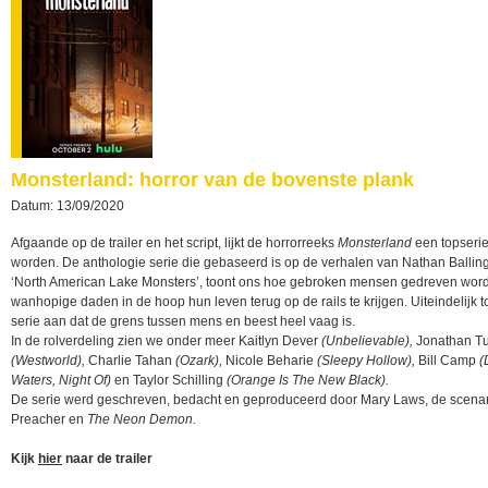
Monsterland: horror van de bovenste plank
Datum: 13/09/2020
Afgaande op de trailer en het script, lijkt de horrorreeks
Monsterland
een topserie
worden. De anthologie serie die gebaseerd is op de verhalen van Nathan Ballin
‘North American Lake Monsters’, toont ons hoe gebroken mensen gedreven word
wanhopige daden in de hoop hun leven terug op de rails te krijgen. Uiteindelijk t
serie aan dat de grens tussen mens en beest heel vaag is.
In de rolverdeling zien we onder meer Kaitlyn Dever
(Unbelievable),
Jonathan T
(Westworld),
Charlie Tahan
(Ozark),
Nicole Beharie
(Sleepy Hollow),
Bill Camp
(
Waters, Night Of)
en Taylor Schilling
(Orange Is The New Black).
De serie werd geschreven, bedacht en geproduceerd door Mary Laws, de scenar
Preacher en
The Neon Demon.
Kijk
hier
naar de trailer