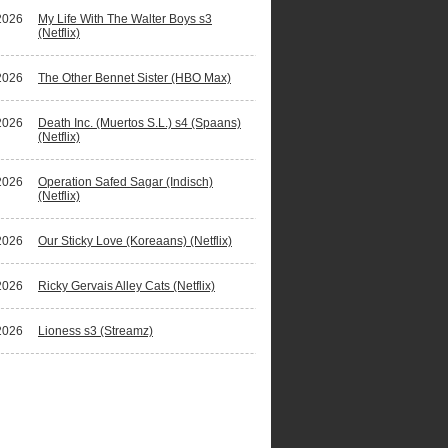
2026
My Life With The Walter Boys s3
(Netflix)
2026
The Other Bennet Sister (HBO Max)
2026
Death Inc. (Muertos S.L.) s4 (Spaans)
(Netflix)
2026
Operation Safed Sagar (Indisch)
(Netflix)
2026
Our Sticky Love (Koreaans) (Netflix)
2026
Ricky Gervais Alley Cats (Netflix)
2026
Lioness s3 (Streamz)