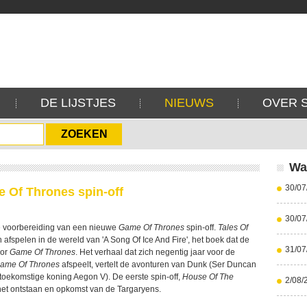
DE LIJSTJES
NIEUWS
OVER 
Wa
30/07
 Of Thrones spin-off
30/07
e voorbereiding van een nieuwe
Game Of Thrones
spin-off.
Tales Of
h afspelen in de wereld van 'A Song Of Ice And Fire', het boek dat de
31/07
oor
Game Of Thrones
. Het verhaal dat zich negentig jaar voor de
ame Of Thrones
afspeelt, vertelt de avonturen van Dunk (Ser Duncan
 toekomstige koning Aegon V). De eerste spin-off,
House Of The
2/08/
het ontstaan en opkomst van de Targaryens.