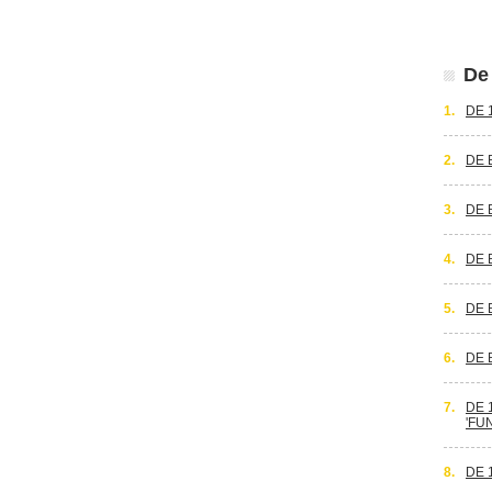
De 
1.
DE 
2.
DE 
3.
DE 
4.
DE 
5.
DE 
6.
DE 
7.
DE 
'FU
8.
DE 