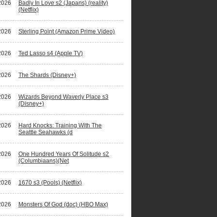
2026
Badly In Love s2 (Japans) (reality)
(Netflix)
2026
Sterling Point (Amazon Prime Video)
2026
Ted Lasso s4 (Apple TV)
2026
The Shards (Disney+)
2026
Wizards Beyond Waverly Place s3
(Disney+)
2026
Hard Knocks: Training With The
Seattle Seahawks (d
2026
One Hundred Years Of Solitude s2
(Columbiaans)(Net
2026
1670 s3 (Pools) (Netflix)
2026
Monsters Of God (doc) (HBO Max)