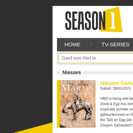
HOME
TV-SERIES
Nieuws
Nieuwe Game
Datum: 26/01/2021
HBO is bezig met d
Dunk & Egg
zou zic
inspiratie vormde v
gebeurtenissen in
G
the Tall) en Egg (de
Dragon
, behandelt 