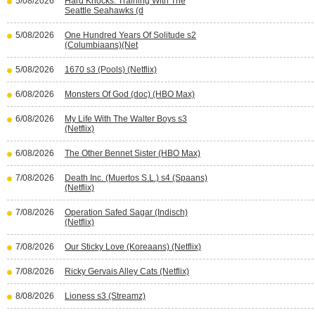
5/08/2026
Hard Knocks: Training With The
Seattle Seahawks (d
5/08/2026
One Hundred Years Of Solitude s2
(Columbiaans)(Net
5/08/2026
1670 s3 (Pools) (Netflix)
6/08/2026
Monsters Of God (doc) (HBO Max)
6/08/2026
My Life With The Walter Boys s3
(Netflix)
6/08/2026
The Other Bennet Sister (HBO Max)
7/08/2026
Death Inc. (Muertos S.L.) s4 (Spaans)
(Netflix)
7/08/2026
Operation Safed Sagar (Indisch)
(Netflix)
7/08/2026
Our Sticky Love (Koreaans) (Netflix)
7/08/2026
Ricky Gervais Alley Cats (Netflix)
8/08/2026
Lioness s3 (Streamz)