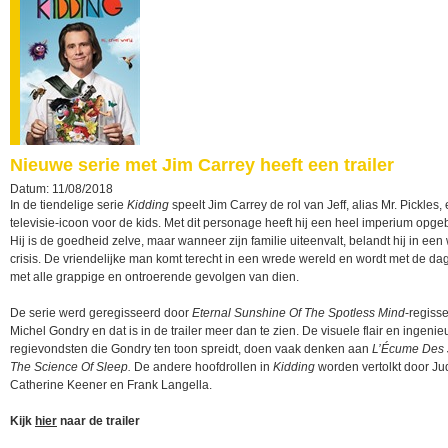
Nieuwe serie met Jim Carrey heeft een trailer
Datum: 11/08/2018
In de tiendelige serie
Kidding
speelt Jim Carrey de rol van Jeff, alias Mr. Pickles,
televisie-icoon voor de kids. Met dit personage heeft hij een heel imperium opg
Hij is de goedheid zelve, maar wanneer zijn familie uiteenvalt, belandt hij in een
crisis. De vriendelijke man komt terecht in een wrede wereld en wordt met de da
met alle grappige en ontroerende gevolgen van dien.
De serie werd geregisseerd door
Eternal Sunshine Of The Spotless Mind
-regiss
Michel Gondry en dat is in de trailer meer dan te zien. De visuele flair en ingeni
regievondsten die Gondry ten toon spreidt, doen vaak denken aan
L’Écume Des 
The Science Of Sleep.
De andere hoofdrollen in
Kidding
worden vertolkt door Ju
Catherine Keener en Frank Langella.
Kijk
hier
naar de trailer