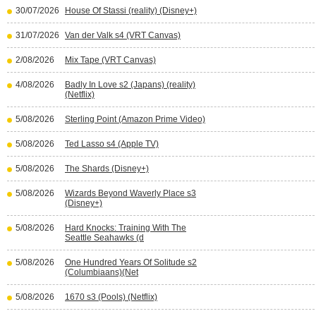
30/07/2026
House Of Stassi (reality) (Disney+)
31/07/2026
Van der Valk s4 (VRT Canvas)
2/08/2026
Mix Tape (VRT Canvas)
4/08/2026
Badly In Love s2 (Japans) (reality)
(Netflix)
5/08/2026
Sterling Point (Amazon Prime Video)
5/08/2026
Ted Lasso s4 (Apple TV)
5/08/2026
The Shards (Disney+)
5/08/2026
Wizards Beyond Waverly Place s3
(Disney+)
5/08/2026
Hard Knocks: Training With The
Seattle Seahawks (d
5/08/2026
One Hundred Years Of Solitude s2
(Columbiaans)(Net
5/08/2026
1670 s3 (Pools) (Netflix)