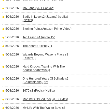
2/08/2026
Mix Tape (VRT Canvas)
4/08/2026
Badly In Love s2 (Japans) (reality)
(Netflix)
5/08/2026
Sterling Point (Amazon Prime Video)
5/08/2026
Ted Lasso s4 (Apple TV)
5/08/2026
The Shards (Disney+)
5/08/2026
Wizards Beyond Waverly Place s3
(Disney+)
5/08/2026
Hard Knocks: Training With The
Seattle Seahawks (d
5/08/2026
One Hundred Years Of Solitude s2
(Columbiaans)(Net
5/08/2026
1670 s3 (Pools) (Netflix)
6/08/2026
Monsters Of God (doc) (HBO Max)
6/08/2026
My Life With The Walter Boys s3