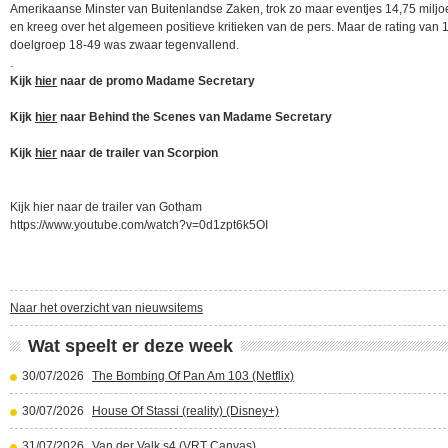
Amerikaanse Minster van Buitenlandse Zaken, trok zo maar eventjes 14,75 miljoe
en kreeg over het algemeen positieve kritieken van de pers. Maar de rating van 1
doelgroep 18-49 was zwaar tegenvallend.
.
Kijk
hier
naar de promo Madame Secretary
Kijk
hier
naar Behind the Scenes van Madame Secretary
Kijk
hier
naar de trailer van Scorpion
Kijk hier naar de trailer van Gotham
https://www.youtube.com/watch?v=0d1zpt6k5OI
Naar het overzicht van nieuwsitems
Wat speelt er deze week
30/07/2026
The Bombing Of Pan Am 103 (Netflix)
30/07/2026
House Of Stassi (reality) (Disney+)
31/07/2026
Van der Valk s4 (VRT Canvas)