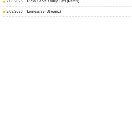
7/08/2026
Ricky Gervais Alley Cats (Netflix)
8/08/2026
Lioness s3 (Streamz)