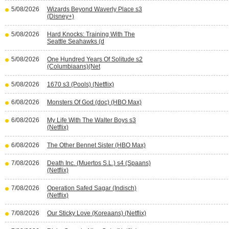
5/08/2026
Wizards Beyond Waverly Place s3
(Disney+)
5/08/2026
Hard Knocks: Training With The
Seattle Seahawks (d
5/08/2026
One Hundred Years Of Solitude s2
(Columbiaans)(Net
5/08/2026
1670 s3 (Pools) (Netflix)
6/08/2026
Monsters Of God (doc) (HBO Max)
6/08/2026
My Life With The Walter Boys s3
(Netflix)
6/08/2026
The Other Bennet Sister (HBO Max)
7/08/2026
Death Inc. (Muertos S.L.) s4 (Spaans)
(Netflix)
7/08/2026
Operation Safed Sagar (Indisch)
(Netflix)
7/08/2026
Our Sticky Love (Koreaans) (Netflix)