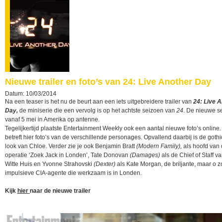
Nieuwe trailer en foto’s van 24: Live Another Day
Datum: 10/03/2014
Na een teaser is het nu de beurt aan een iets uitgebreidere trailer van
24: Live 
Day,
de miniserie die een vervolg is op het achtste seizoen van
24
. De nieuwe se
vanaf 5 mei in Amerika op antenne.
Tegelijkertijd plaatste Entertainment Weekly ook een aantal nieuwe foto’s online.
betreft hier foto’s van de verschillende personages. Opvallend daarbij is de goth
look van Chloe. Verder zie je ook Benjamin Bratt
(Modern Family),
als hoofd van 
operatie ‘Zoek Jack in Londen’, Tate Donovan
(Damages)
als de Chief of Staff va
Witte Huis en Yvonne Strahovski
(Dexter)
als Kate Morgan, de briljante, maar o z
impulsieve CIA-agente die werkzaam is in Londen.
Kijk
hier
naar de nieuwe trailer