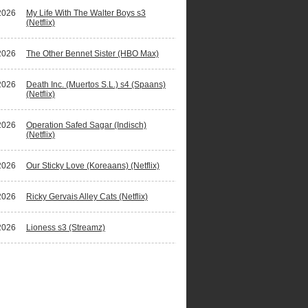
2026
My Life With The Walter Boys s3
(Netflix)
2026
The Other Bennet Sister (HBO Max)
2026
Death Inc. (Muertos S.L.) s4 (Spaans)
(Netflix)
2026
Operation Safed Sagar (Indisch)
(Netflix)
2026
Our Sticky Love (Koreaans) (Netflix)
2026
Ricky Gervais Alley Cats (Netflix)
2026
Lioness s3 (Streamz)