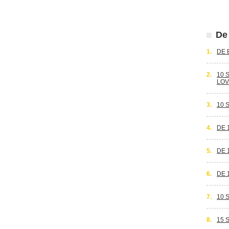
De 
1.
DE 
2.
10 
LOV
3.
10 
4.
DE 
5.
DE 
6.
DE 
7.
10 
8.
15 