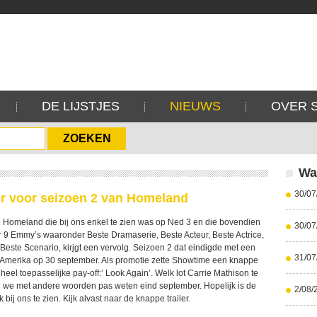
DE LIJSTJES
NIEUWS
OVER 
Wa
30/07
er voor seizoen 2 van Homeland
Homeland die bij ons enkel te zien was op Ned 3 en die bovendien
30/07
 9 Emmy’s waaronder Beste Dramaserie, Beste Acteur, Beste Actrice,
Beste Scenario, kirjgt een vervolg. Seizoen 2 dat eindigde met een
31/07
in Amerika op 30 september. Als promotie zette Showtime een knappe
 heel toepasselijke pay-off:’ Look Again’. Welk lot Carrie Mathison te
n we met andere woorden pas weten eind september. Hopelijk is de
2/08/
 bij ons te zien. Kijk alvast naar de knappe trailer.