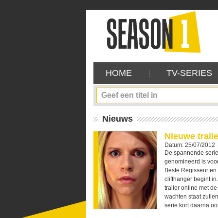
HOME
TV-SERIES
Nieuws
Nieuwe trail
Datum: 25/07/2012
De spannende serie 
genomineerd is voor
Beste Regisseur en 
cliffhanger begint 
trailer online met de
wachten staat zulle
serie kort daarna ook