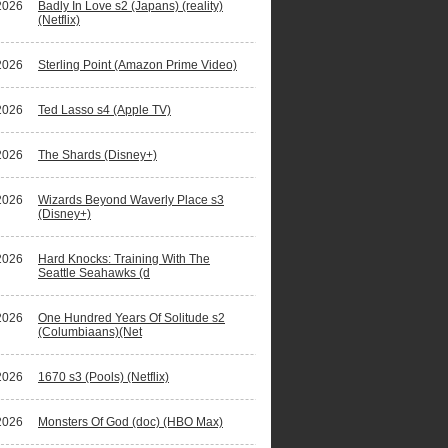
2026
Badly In Love s2 (Japans) (reality)
(Netflix)
2026
Sterling Point (Amazon Prime Video)
2026
Ted Lasso s4 (Apple TV)
2026
The Shards (Disney+)
2026
Wizards Beyond Waverly Place s3
(Disney+)
2026
Hard Knocks: Training With The
Seattle Seahawks (d
2026
One Hundred Years Of Solitude s2
(Columbiaans)(Net
2026
1670 s3 (Pools) (Netflix)
2026
Monsters Of God (doc) (HBO Max)