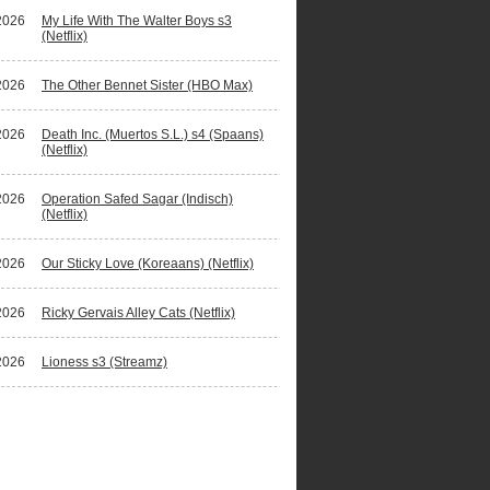
2026
My Life With The Walter Boys s3
(Netflix)
2026
The Other Bennet Sister (HBO Max)
2026
Death Inc. (Muertos S.L.) s4 (Spaans)
(Netflix)
2026
Operation Safed Sagar (Indisch)
(Netflix)
2026
Our Sticky Love (Koreaans) (Netflix)
2026
Ricky Gervais Alley Cats (Netflix)
2026
Lioness s3 (Streamz)