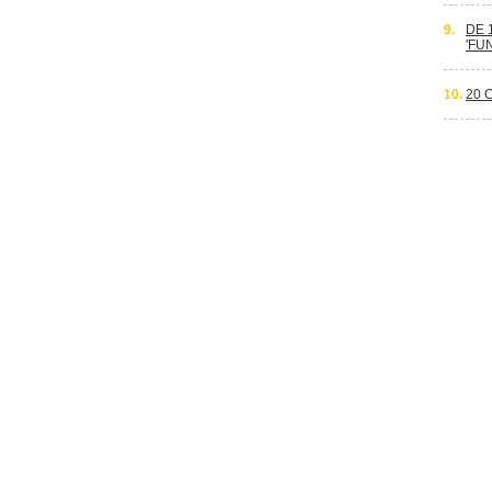
9.
DE 
'FU
10.
20 