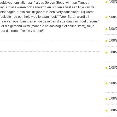
4/08/
 geldt voor ons allemaal, ” aldus Golden Globe-winnaar Tambor.
y Duplass waren ook aanwezig en lichtten alvast een tipje van de
personages. “Josh zakt dit jaar af in een “very dark place”. Hij wordt
bok die nog een hele weg te gaan heeft.” “Voor Sarah wordt dit
5/08/
 jaar van openbaringen en de gevolgen die ze daarvan moet dragen.”
ailer die getoond werd (maar die helaas nog niet online staat), zie je
5/08/
ura die roept: “Yes, my queen!”
5/08/
5/08/
5/08/
5/08/
5/08/
6/08/