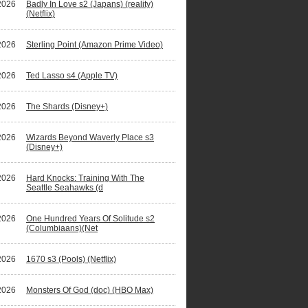
2026
Badly In Love s2 (Japans) (reality)
(Netflix)
2026
Sterling Point (Amazon Prime Video)
2026
Ted Lasso s4 (Apple TV)
2026
The Shards (Disney+)
2026
Wizards Beyond Waverly Place s3
(Disney+)
2026
Hard Knocks: Training With The
Seattle Seahawks (d
2026
One Hundred Years Of Solitude s2
(Columbiaans)(Net
2026
1670 s3 (Pools) (Netflix)
2026
Monsters Of God (doc) (HBO Max)