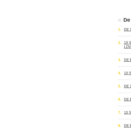
De 
1.
DE 
2.
10 
LOV
3.
DE 
4.
10 
5.
DE 
6.
DE 
7.
10 
8.
DE 