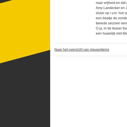
naar vrijheid en dat
Amy Landecker en Ja
sluier op i.v.m. hun 
een beetje de zonde
tweede seizoen een
O ja, in de teaser tr
een huwelijk met Ma
Naar het overzicht van nieuwsitems