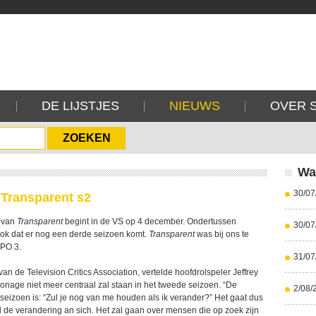
DE LIJSTJES
NIEUWS
OVER 
Wa
30/07
 Transparent s2
 van
Transparent
begint in de VS op 4 december. Ondertussen
30/07
ok dat er nog een derde seizoen komt.
Transparent
was bij ons te
PO 3.
31/07
van de Television Critics Association, vertelde hoofdrolspeler Jeffrey
sonage niet meer centraal zal staan in het tweede seizoen. “De
2/08/
t seizoen is: “Zul je nog van me houden als ik verander?” Het gaat dus
 de verandering an sich. Het zal gaan over mensen die op zoek zijn