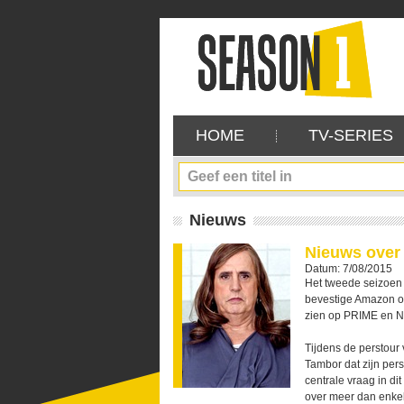
HOME
TV-SERIES
Nieuws
Nieuws over
Datum: 7/08/2015
Het tweede seizoen
bevestige Amazon o
zien op PRIME en N
Tijdens de perstour 
Tambor dat zijn per
centrale vraag in di
over meer dan enkel