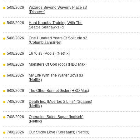
5/08/2026
Wizards Beyond Waverly Place s3
(Disney+)
5/08/2026
Hard Knocks: Training With The
Seattle Seahawks (d
5/08/2026
One Hundred Years Of Solitude s2
(Columbiaans)(Net
5/08/2026
1670 s3 (Pools) (Netflix)
6/08/2026
Monsters Of God (doc) (HBO Max)
6/08/2026
My Life With The Walter Boys s3
(Netflix)
6/08/2026
The Other Bennet Sister (HBO Max)
7/08/2026
Death Inc. (Muertos S.L.) s4 (Spaans)
(Netflix)
7/08/2026
Operation Safed Sagar (Indisch)
(Netflix)
7/08/2026
Our Sticky Love (Koreaans) (Netflix)