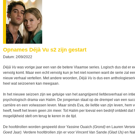
Opnames Déjà Vu s2 zijn gestart
Datum: 2/09/2022
Déjà Vu
was vorige jaar een van de betere Vlaamse series. Logisch dus dat er e
vervolg komt. Maar een echt vervolg kun je het niet noemen want de serie zal ee
nieuw verhaal vertellen. Met andere woorden,
Déjà Vu
is dus een anthologieseri
heel wat seizoenen kan meegaan.
In het nieuwe seizoen zijn we getuige van het aangrijpend liefdesverhaal en int
psychologisch drama van Halim. De jongeman staat op de drempel van een suc
carrière en een volwassen leven. Maar sinds Eva, de liefde van zijn leven, hem v
heeft, heeft het leven geen zin meer. Tot Halim per toeval een bedrijf ontdekt dat
mogelijkheid stelt om terug te keren in de tijd.
De hoofdrollen worden gespeeld door Yassine Ouaich
(Grond)
en Lauren Versn
Goed Jaar).
Verdere hoofdrollen zijn er voor Vincent Van Sande
(Glad IJs)
en Nab