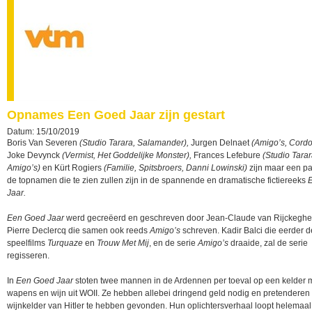
Opnames Een Goed Jaar zijn gestart
Datum: 15/10/2019
Boris Van Severen
(Studio Tarara, Salamander),
Jurgen Delnaet
(Amigo’s, Cordo
Joke Devynck
(Vermist, Het Goddelijke Monster),
Frances Lefebure
(Studio Tarar
Amigo’s)
en Kürt Rogiers
(Familie, Spitsbroers, Danni Lowinski)
zijn maar een p
de topnamen die te zien zullen zijn in de spannende en dramatische fictiereeks
Jaar.
Een Goed Jaar
werd gecreëerd en geschreven door Jean-Claude van Rijckegh
Pierre Declercq die samen ook reeds
Amigo’s
schreven. Kadir Balci die eerder d
speelfilms
Turquaze
en
Trouw Met Mij
, en de serie
Amigo’s
draaide, zal de serie
regisseren.
In
Een Goed Jaar
stoten twee mannen in de Ardennen per toeval op een kelder 
wapens en wijn uit WOII. Ze hebben allebei dringend geld nodig en pretenderen
wijnkelder van Hitler te hebben gevonden. Hun oplichtersverhaal loopt helemaal 