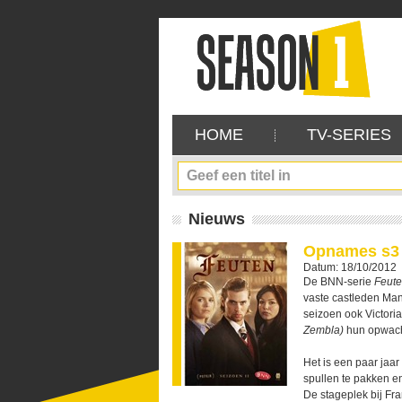
HOME
TV-SERIES
Nieuws
Opnames s3 v
Datum: 18/10/2012
De BNN-serie
Feut
vaste castleden Ma
seizoen ook Victori
Zembla)
hun opwach
Het is een paar jaa
spullen te pakken en
De stageplek bij Fr