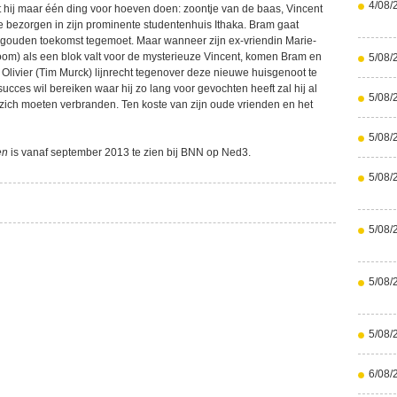
4/08/
t hij maar één ding voor hoeven doen: zoontje van de baas, Vincent
e bezorgen in zijn prominente studentenhuis Ithaka. Bram gaat
 gouden toekomst tegemoet. Maar wanneer zijn ex-vriendin Marie-
om) als een blok valt voor de mysterieuze Vincent, komen Bram en
5/08/
 Olivier (Tim Murck) lijnrecht tegenover deze nieuwe huisgenoot te
succes wil bereiken waar hij zo lang voor gevochten heeft zal hij al
5/08/
 zich moeten verbranden. Ten koste van zijn oude vrienden en het
5/08/
en
is vanaf september 2013 te zien bij BNN op Ned3.
5/08/
5/08/
5/08/
5/08/
6/08/