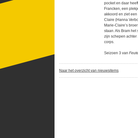
pocket en daar heef
Francken, een plekj
akkoord en ziet een
Claire (Hanna Verbo
Marie-Claire’s broer
staan. Als Bram het 
zijn schepen achter
corps.
Seizoen 3 van
Feut
Naar het overzicht van nieuwsitems