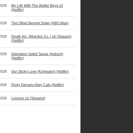
2026
My Life With The Walter Boys s3
(Netflix)
2026
The Other Bennet Sister (HBO Max)
2026
Death Inc. (Muertos S.L.) s4 (Spaans)
(Netflix)
2026
Operation Safed Sagar (Indisch)
(Netflix)
2026
Our Sticky Love (Koreaans) (Netflix)
2026
Ricky Gervais Alley Cats (Netflix)
2026
Lioness s3 (Streamz)