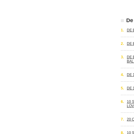
De 
1.
DE 
2.
DE 
3.
DE 
BAL
4.
DE 
5.
DE 
6.
10 
LOV
7.
20 
8.
10 