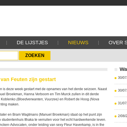
DE LIJSTJES
NIEUWS
OVER 
Wa
30/07
an Feuten zijn gestart
en
is deze week gestart met de opnames van het derde seizoen. Naast
30/07
nuel Broekman, Hanna Verboom en Tim Murck zullen in dit derde
a Koblenko
(Bloedverwanten, Vuurzee)
en Robert de Hoog
(Nova
31/07
ting maken.
r later en Bram Wagtmans (Manuel Broekman) staat op het punt zijn
2/08/
 studentenhuis Ithaka te verruilen voor het echt hardwerkende leven.
ancken-Advocaten, onder leiding van sexy Fleur Haverkamp, is in the