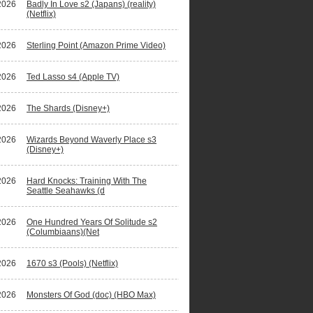
2026
Badly In Love s2 (Japans) (reality)
(Netflix)
2026
Sterling Point (Amazon Prime Video)
2026
Ted Lasso s4 (Apple TV)
2026
The Shards (Disney+)
2026
Wizards Beyond Waverly Place s3
(Disney+)
2026
Hard Knocks: Training With The
Seattle Seahawks (d
2026
One Hundred Years Of Solitude s2
(Columbiaans)(Net
2026
1670 s3 (Pools) (Netflix)
2026
Monsters Of God (doc) (HBO Max)