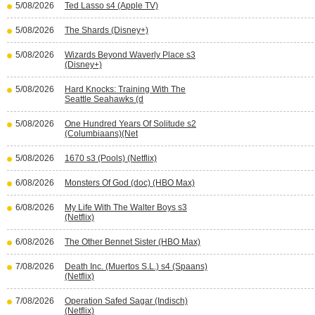
5/08/2026
Ted Lasso s4 (Apple TV)
5/08/2026
The Shards (Disney+)
5/08/2026
Wizards Beyond Waverly Place s3
(Disney+)
5/08/2026
Hard Knocks: Training With The
Seattle Seahawks (d
5/08/2026
One Hundred Years Of Solitude s2
(Columbiaans)(Net
5/08/2026
1670 s3 (Pools) (Netflix)
6/08/2026
Monsters Of God (doc) (HBO Max)
6/08/2026
My Life With The Walter Boys s3
(Netflix)
6/08/2026
The Other Bennet Sister (HBO Max)
7/08/2026
Death Inc. (Muertos S.L.) s4 (Spaans)
(Netflix)
7/08/2026
Operation Safed Sagar (Indisch)
(Netflix)