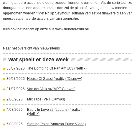
weinig andere acteurs die de rol zouden kunnen overnemen. Als de serie toch z
doorgaan met een andere acteur, dan zal de pilootaflevering opnieuw moeten
opgenomen worden." Met Philip Seymour Hoffman verliest de filmwereld een va
meest getalenteerde acteurs van zijn generatie.
lees ook het bericht op onze site
www.debeterefilm.be
Naar het overzicht van nieuwsitems
Wat speelt er deze week
30/07/2026
The Bombing Of Pan Am 103 (Netflix)
30/07/2026
House Of Stassi (reality) (Disney+)
31/07/2026
Van der Valk s4 (VRT Canvas)
2/08/2026
Mix Tape (VRT Canvas)
4/08/2026
Badly In Love s2 (Japans) (reality)
(Netflix)
5/08/2026
Sterling Point (Amazon Prime Video)