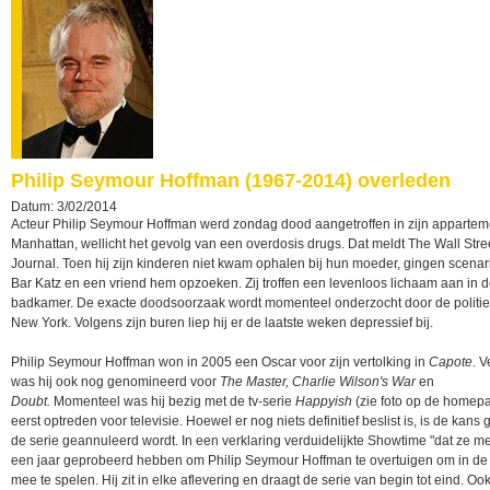
Philip Seymour Hoffman (1967-2014) overleden
Datum: 3/02/2014
Acteur Philip Seymour Hoffman werd zondag dood aangetroffen in zijn appartem
Manhattan, wellicht het gevolg van een overdosis drugs. Dat meldt The Wall Stre
Journal. Toen hij zijn kinderen niet kwam ophalen bij hun moeder, gingen scenar
Bar Katz en een vriend hem opzoeken. Zij troffen een levenloos lichaam aan in 
badkamer. De exacte doodsoorzaak wordt momenteel onderzocht door de politie
New York. Volgens zijn buren liep hij er de laatste weken depressief bij.
Philip Seymour Hoffman won in 2005 een Oscar voor zijn vertolking in
Capote
. V
was hij ook nog genomineerd voor
The Master, Charlie Wilson's War
en
Doubt.
Momenteel was hij bezig met de tv-serie
Happyish
(zie foto op de homepa
eerst optreden voor televisie. Hoewel er nog niets definitief beslist is, is de kans 
de serie geannuleerd wordt. In een verklaring verduidelijkte Showtime "dat ze m
een jaar geprobeerd hebben om Philip Seymour Hoffman te overtuigen om in de 
mee te spelen. Hij zit in elke aflevering en draagt de serie van begin tot eind. Ook