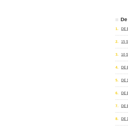
De 
1.
DE 
2.
15 
3.
10 
4.
DE 
5.
DE 
6.
DE 
7.
DE 
8.
DE 