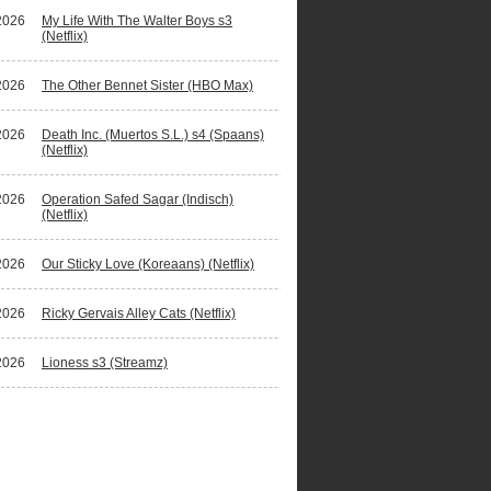
2026
My Life With The Walter Boys s3
(Netflix)
2026
The Other Bennet Sister (HBO Max)
2026
Death Inc. (Muertos S.L.) s4 (Spaans)
(Netflix)
2026
Operation Safed Sagar (Indisch)
(Netflix)
2026
Our Sticky Love (Koreaans) (Netflix)
2026
Ricky Gervais Alley Cats (Netflix)
2026
Lioness s3 (Streamz)