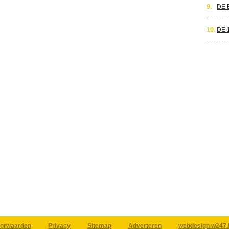
9.
DE 
10.
DE 
orwaarden
Privacy
Sitemap
Adverteren
webdesign w247.