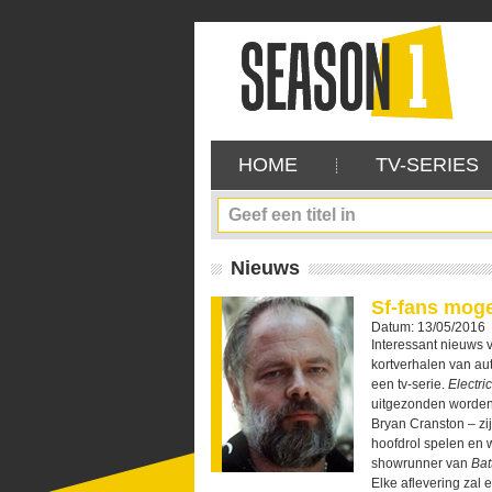
HOME
TV-SERIES
Nieuws
Sf-fans moge
Datum: 13/05/2016
Interessant nieuws 
kortverhalen van aut
een tv-serie.
Electri
uitgezonden worden
Bryan Cranston – zi
hoofdrol spelen en 
showrunner van
Bat
Elke aflevering zal 