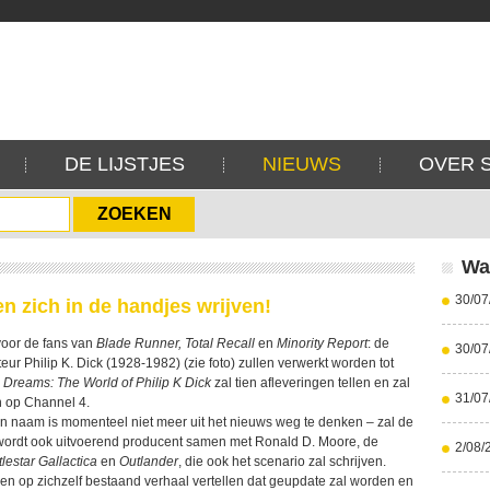
DE LIJSTJES
NIEUWS
OVER 
Wa
30/07
n zich in de handjes wrijven!
voor de fans van
Blade Runner, Total Recall
en
Minority Report
: de
30/07
eur Philip K. Dick (1928-1982) (zie foto) zullen verwerkt worden tot
c Dreams: The World of Philip K Dick
zal tien afleveringen tellen en zal
31/07
 op Channel 4.
jn naam is momenteel niet meer uit het nieuws weg te denken – zal de
wordt ook uitvoerend producent samen met Ronald D. Moore, de
2/08/
tlestar Gallactica
en
Outlander
, die ook het scenario zal schrijven.
een op zichzelf bestaand verhaal vertellen dat geupdate zal worden en