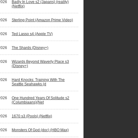
2026
Badly In Love s2 (Japans) (reality)
(Netflix)
2026
Sterling Point (Amazon Prime Video)
2026
Ted Lasso s4 (Apple TV)
2026
The Shards (Disney+)
2026
Wizards Beyond Waverly Place s3
(Disney+)
2026
Hard Knocks: Training With The
Seattle Seahawks (d
2026
One Hundred Years Of Solitude s2
(Columbiaans)(Net
2026
1670 s3 (Pools) (Netflix)
2026
Monsters Of God (doc) (HBO Max)