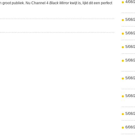
4/08/
n groot publiek. Nu Channel 4
Black Mirror
kwijt is, lijkt dit een perfect
5/08/
5/08/
5/08/
5/08/
5/08/
5/08/
5/08/
6/08/