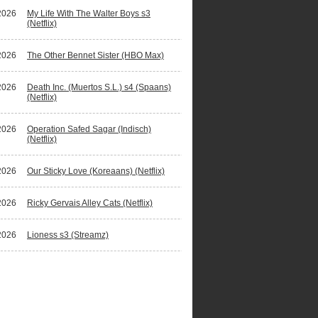
2026
My Life With The Walter Boys s3
(Netflix)
2026
The Other Bennet Sister (HBO Max)
2026
Death Inc. (Muertos S.L.) s4 (Spaans)
(Netflix)
2026
Operation Safed Sagar (Indisch)
(Netflix)
2026
Our Sticky Love (Koreaans) (Netflix)
2026
Ricky Gervais Alley Cats (Netflix)
2026
Lioness s3 (Streamz)