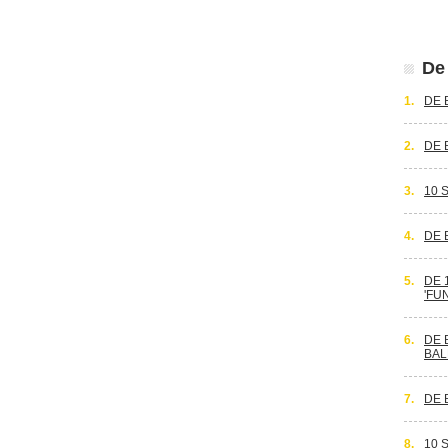
De 
1.
DE 
2.
DE 
3.
10 
4.
DE 
5.
DE 
'FU
6.
DE 
BAL
7.
DE 
8.
10 