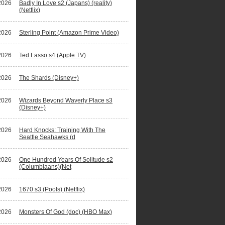
2026
Badly In Love s2 (Japans) (reality)
(Netflix)
2026
Sterling Point (Amazon Prime Video)
2026
Ted Lasso s4 (Apple TV)
2026
The Shards (Disney+)
2026
Wizards Beyond Waverly Place s3
(Disney+)
2026
Hard Knocks: Training With The
Seattle Seahawks (d
2026
One Hundred Years Of Solitude s2
(Columbiaans)(Net
2026
1670 s3 (Pools) (Netflix)
2026
Monsters Of God (doc) (HBO Max)