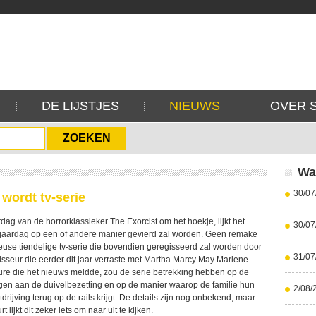
DE LIJSTJES
NIEUWS
OVER 
Wa
30/07
 wordt tv-serie
dag van de horrorklassieker The Exorcist om het hoekje, lijkt het
30/07
rjaardag op een of andere manier gevierd zal worden. Geen remake
heuse tiendelige tv-serie die bovendien geregisseerd zal worden door
31/07
isseur die eerder dit jaar verraste met Martha Marcy May Marlene.
ture die het nieuws meldde, zou de serie betrekking hebben op de
ingen aan de duivelbezetting en op de manier waarop de familie hun
2/08/
tdrijving terug op de rails krijgt. De details zijn nog onbekend, maar
 lijkt dit zeker iets om naar uit te kijken.