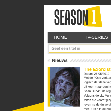
HOME
TV-SERIES
Nieuws
The Exorcist
Datum: 26/05/2012
Met de 40ste verjaar
logisch dat deze ve
dit keer, maar een 
Sean Durkin, de reg
Volgens de site Vul
feiten die vooraf g
leven na de duivelui
met Durkin in de buurt