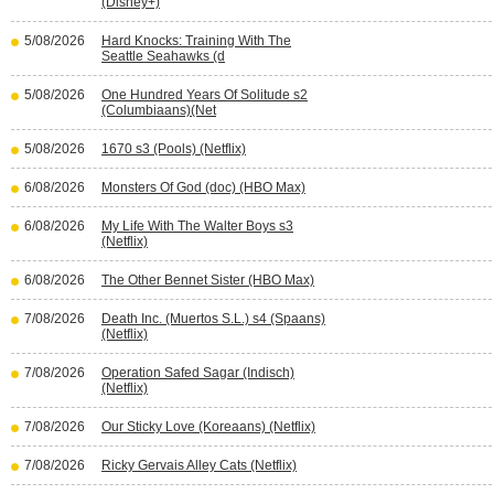
(Disney+)
5/08/2026
Hard Knocks: Training With The
Seattle Seahawks (d
5/08/2026
One Hundred Years Of Solitude s2
(Columbiaans)(Net
5/08/2026
1670 s3 (Pools) (Netflix)
6/08/2026
Monsters Of God (doc) (HBO Max)
6/08/2026
My Life With The Walter Boys s3
(Netflix)
6/08/2026
The Other Bennet Sister (HBO Max)
7/08/2026
Death Inc. (Muertos S.L.) s4 (Spaans)
(Netflix)
7/08/2026
Operation Safed Sagar (Indisch)
(Netflix)
7/08/2026
Our Sticky Love (Koreaans) (Netflix)
7/08/2026
Ricky Gervais Alley Cats (Netflix)