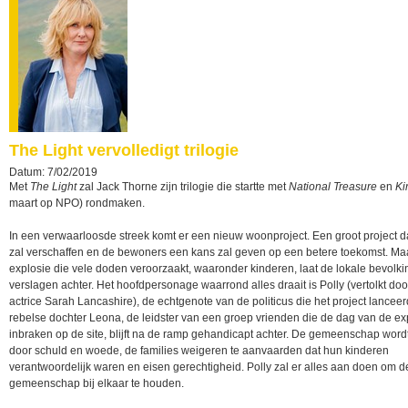
The Light vervolledigt trilogie
Datum: 7/02/2019
Met
The Light
zal Jack Thorne zijn trilogie die startte met
National Treasure
en
Kir
maart op NPO) rondmaken.
In een verwaarloosde streek komt er een nieuw woonproject. Een groot project d
zal verschaffen en de bewoners een kans zal geven op een betere toekomst. Ma
explosie die vele doden veroorzaakt, waaronder kinderen, laat de lokale bevolki
verslagen achter. Het hoofdpersonage waarrond alles draait is Polly (vertolkt do
actrice Sarah Lancashire), de echtgenote van de politicus die het project lancee
rebelse dochter Leona, de leidster van een groep vrienden die de dag van de ex
inbraken op de site, blijft na de ramp gehandicapt achter. De gemeenschap word
door schuld en woede, de families weigeren te aanvaarden dat hun kinderen
verantwoordelijk waren en eisen gerechtigheid. Polly zal er alles aan doen om d
gemeenschap bij elkaar te houden.