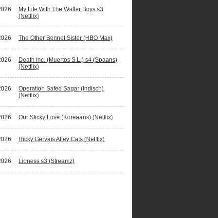
2026
My Life With The Walter Boys s3
(Netflix)
2026
The Other Bennet Sister (HBO Max)
2026
Death Inc. (Muertos S.L.) s4 (Spaans)
(Netflix)
2026
Operation Safed Sagar (Indisch)
(Netflix)
2026
Our Sticky Love (Koreaans) (Netflix)
2026
Ricky Gervais Alley Cats (Netflix)
2026
Lioness s3 (Streamz)