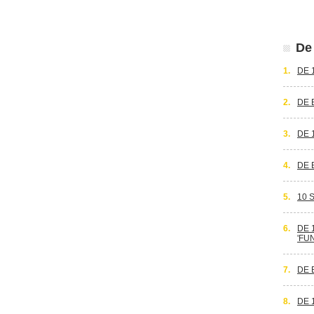
De 
1.
DE 
2.
DE 
3.
DE 
4.
DE 
5.
10 
6.
DE 
'FU
7.
DE 
8.
DE 