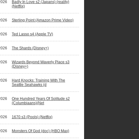
2026
Badly In Love s2 (Japans) (reality)
(Netflix)
2026
Sterling Point (Amazon Prime Video)
2026
Ted Lasso s4 (Apple TV)
2026
The Shards (Disney+)
2026
Wizards Beyond Waverly Place s3
(Disney+)
2026
Hard Knocks: Training With The
Seattle Seahawks (d
2026
One Hundred Years Of Solitude s2
(Columbiaans)(Net
2026
1670 s3 (Pools) (Netflix)
2026
Monsters Of God (doc) (HBO Max)