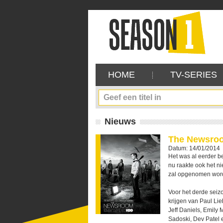
HOME
TV-SERIES
Nieuws
The Newsroo
Datum: 14/01/2014
Het was al eerder 
nu raakte ook het ni
zal opgenomen word
Voor het derde seiz
krijgen van Paul Li
Jeff Daniels, Emily 
Sadoski, Dev Patel 