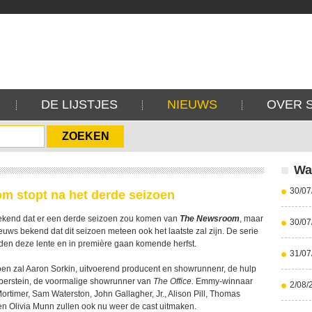
DE LIJSTJES
NIEUWS
OVER 
Wa
30/07
m stopt na het derde seizoen
bekend dat er een derde seizoen zou komen van
The Newsroom
, maar
30/07
euws bekend dat dit seizoen meteen ook het laatste zal zijn. De serie
en deze lente en in première gaan komende herfst.
31/07
oen zal Aaron Sorkin, uitvoerend producent en showrunnenr, de hulp
eberstein, de voormalige showrunner van
The Office.
Emmy-winnaar
2/08/
Mortimer, Sam Waterston, John Gallagher, Jr., Alison Pill, Thomas
en Olivia Munn zullen ook nu weer de cast uitmaken.