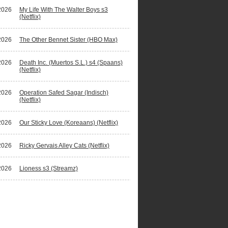
2026
My Life With The Walter Boys s3
(Netflix)
2026
The Other Bennet Sister (HBO Max)
2026
Death Inc. (Muertos S.L.) s4 (Spaans)
(Netflix)
2026
Operation Safed Sagar (Indisch)
(Netflix)
2026
Our Sticky Love (Koreaans) (Netflix)
2026
Ricky Gervais Alley Cats (Netflix)
2026
Lioness s3 (Streamz)