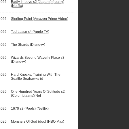
2026
Badly In Love s2 (Japans) (reality)
(Netflix)
2026
Sterling Point (Amazon Prime Video)
2026
Ted Lasso s4 (Apple TV)
2026
The Shards (Disney+)
2026
Wizards Beyond Waverly Place s3
(Disney+)
2026
Hard Knocks: Training With The
Seattle Seahawks (d
2026
One Hundred Years Of Solitude s2
(Columbiaans)(Net
2026
1670 s3 (Pools) (Netflix)
2026
Monsters Of God (doc) (HBO Max)