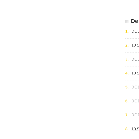
De 
1.
DE 
2.
10 
3.
DE 
4.
10 
5.
DE 
6.
DE 
7.
DE 
8.
10 