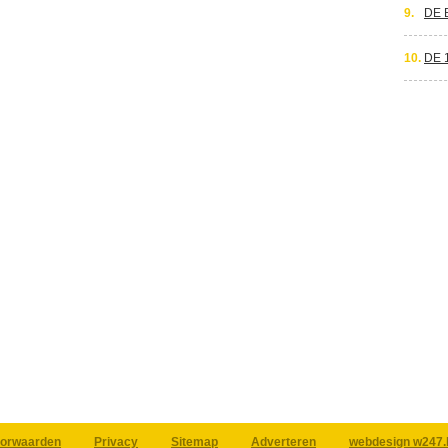
9.
DE 
10.
DE 
orwaarden
Privacy
Sitemap
Adverteren
webdesign w247.