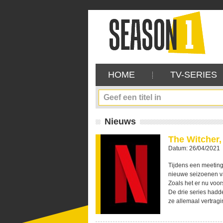
HOME
TV-SERIES
Nieuws
The Witcher,
Datum: 26/04/2021
Tijdens een meeting
nieuwe seizoenen 
Zoals het er nu voor
De drie series had
ze allemaal vertragi