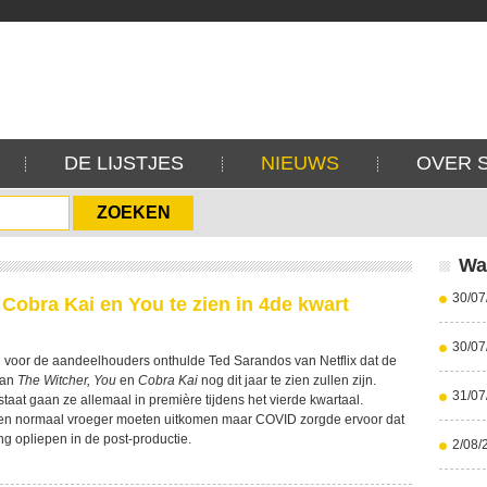
DE LIJSTJES
NIEUWS
OVER 
Wa
30/07
 Cobra Kai en You te zien in 4de kwart
30/07
 voor de aandeelhouders onthulde Ted Sarandos van Netflix dat de
van
The Witcher, You
en
Cobra Kai
nog dit jaar te zien zullen zijn.
31/07
staat gaan ze allemaal in première tijdens het vierde kwartaal.
den normaal vroeger moeten uitkomen maar COVID zorgde ervoor dat
ng opliepen in de post-productie.
2/08/