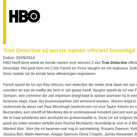
True Detective s2:eerste namen officieel bevestigd
Datum: 26/09/2014
HBO heeft deze week de eerste namen voor seizoen 2 van
True Detective
offici
bevestigd. Het gaat hem om Colin Farrell en Vince Vaughn en om regisseur Justi
Deze laatste zal de eerste twee afleveringen regisseren.
Farrell speelt de rol van Ray Velcoro, een detective die onder druk staat van zijn 
oversten en van de maffia die hem in zijn greep heeft. Vaughn speelt de rol van 
Semyon, een crimineel die zijn imperium dreigt kwijt te spelen wanneer hij in ee
business stapt, maar zijn businesspartner ziet vermoord worden. Velcoro krijgt in 
onderzoek de steun van Paul Woodrugh (wellicht een rol voor Taylor Kitsch) en v
Bezzerides, een sheriff uit Monterey die er professioneel honderd percent voor g
die in haar privéleven een alcoholist en gokverslaafde is. Deze rol zal volgens Va
goed als zeker worden vertolkt door Rachel McAdams, recentelijk te zien in
A Mo
Wanted Man
. Voor die rol kwamen ook nog in aanmerking: Rosario Dawson, Kelly
Jessica Biel, Malin Akerman, Abigail Spencer, Oona Chaplin, Jaimie Alexander, Br