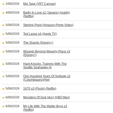
2/08/2026
Mix Tape (VRT Canvas)
4/08/2026
Badly In Love s2 (Japans) (reality)
(Netflix)
5/08/2026
Sterling Point (Amazon Prime Video)
5/08/2026
Ted Lasso s4 (Apple TV)
5/08/2026
The Shards (Disney+)
5/08/2026
Wizards Beyond Waverly Place s3
(Disney+)
5/08/2026
Hard Knocks: Training With The
Seattle Seahawks (d
5/08/2026
One Hundred Years Of Solitude s2
(Columbiaans)(Net
5/08/2026
1670 s3 (Pools) (Netflix)
6/08/2026
Monsters Of God (doc) (HBO Max)
6/08/2026
My Life With The Walter Boys s3
(Netflix)