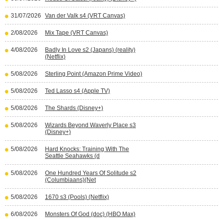
31/07/2026
Van der Valk s4 (VRT Canvas)
2/08/2026
Mix Tape (VRT Canvas)
4/08/2026
Badly In Love s2 (Japans) (reality)
(Netflix)
5/08/2026
Sterling Point (Amazon Prime Video)
5/08/2026
Ted Lasso s4 (Apple TV)
5/08/2026
The Shards (Disney+)
5/08/2026
Wizards Beyond Waverly Place s3
(Disney+)
5/08/2026
Hard Knocks: Training With The
Seattle Seahawks (d
5/08/2026
One Hundred Years Of Solitude s2
(Columbiaans)(Net
5/08/2026
1670 s3 (Pools) (Netflix)
6/08/2026
Monsters Of God (doc) (HBO Max)