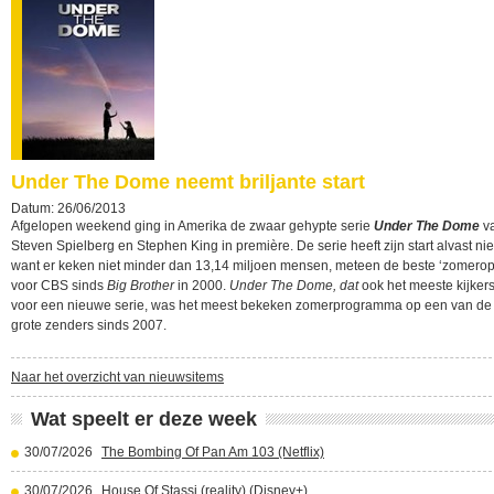
Under The Dome neemt briljante start
Datum: 26/06/2013
Afgelopen weekend ging in Amerika de zwaar gehypte serie
Under The Dome
v
Steven Spielberg en Stephen King in première. De serie heeft zijn start alvast nie
want er keken niet minder dan 13,14 miljoen mensen, meteen de beste ‘zomero
voor CBS sinds
Big Brother
in 2000.
Under The Dome, dat
ook het meeste kijker
voor een nieuwe serie, was het meest bekeken zomerprogramma op een van de 
grote zenders sinds 2007.
Naar het overzicht van nieuwsitems
Wat speelt er deze week
30/07/2026
The Bombing Of Pan Am 103 (Netflix)
30/07/2026
House Of Stassi (reality) (Disney+)