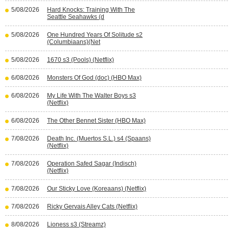
5/08/2026
Hard Knocks: Training With The
Seattle Seahawks (d
5/08/2026
One Hundred Years Of Solitude s2
(Columbiaans)(Net
5/08/2026
1670 s3 (Pools) (Netflix)
6/08/2026
Monsters Of God (doc) (HBO Max)
6/08/2026
My Life With The Walter Boys s3
(Netflix)
6/08/2026
The Other Bennet Sister (HBO Max)
7/08/2026
Death Inc. (Muertos S.L.) s4 (Spaans)
(Netflix)
7/08/2026
Operation Safed Sagar (Indisch)
(Netflix)
7/08/2026
Our Sticky Love (Koreaans) (Netflix)
7/08/2026
Ricky Gervais Alley Cats (Netflix)
8/08/2026
Lioness s3 (Streamz)