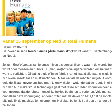
Vanaf 15 september op Ned 3: Real Humans
Datum: 2/08/2013
De Zweedse serie
Real Humans (Äkta människor)
wordt vanaf 15 september g
op Ned 3.
Je kunt
Real Humans
kan je omschrijven als een sci-fi serie waarin de wereld be
wordt door mensen en hubots. Hu(man) (ro)bots die ingezet worden om het mens
werk te verlichten. Of dat nu thuis of in de fabriek is, het maakt allemaal niks uit: 
zijn overal inzetbaar en multifunctioneel. Maar wat als de robotten uitgebuit wor
geleidelijk aan gevoelens beginnen te ontwikkelen, wetende dat de robots intelli
zijn dan hun makers? De technologie gaat met rasse schreden vooruit en heeft 
voor gezorgd dat de robots menselijke trekjes beginnen te vertonen. Vele mense
omhelzen deze vooruitgang, anderen zitten met de daver op het lijf dat de robots
uiteindelijk de macht zullen overnemen. Het staat buiten kijf dat een en ander ui
zal lopen…