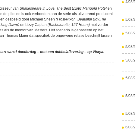
4/08/
gisseur van
Shakespeare In Love, The Best Exotic Marigold Hotel
en
e de pilot en is ook verbonden aan de serie als uitvoerend producent.
den gespeeld door Michael Sheen
(Frost/Nixon, Beautiful Boy,The
5/08/
eaking Dawn)
en Lizzy Caplan
(Bachelorette, 127 Hours)
met verder
s als de mentor van Masters. Het scenario is gebaseerd op het
5/08/
an Thomas Maier dat specifiek de ongewone relatie beschrijft tussen
.
5/08/
tart vanaf donderdag – met een dubbelaflevering – op Vitaya.
5/08/
5/08/
5/08/
5/08/
6/08/