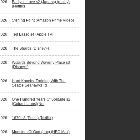
2026
Badly In Love s2 (Japans) (reality)
(Netflix)
2026
Sterling Point (Amazon Prime Video)
2026
Ted Lasso s4 (Apple TV)
2026
The Shards (Disney+)
2026
Wizards Beyond Waverly Place s3
(Disney+)
2026
Hard Knocks: Training With The
Seattle Seahawks (d
2026
One Hundred Years Of Solitude s2
(Columbiaans)(Net
2026
1670 s3 (Pools) (Netflix)
2026
Monsters Of God (doc) (HBO Max)