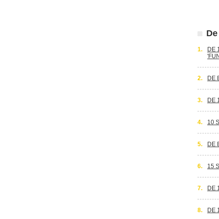
De 
1.
DE 
'FU
2.
DE 
3.
DE 
4.
10 
5.
DE 
6.
15 
7.
DE 
8.
DE 