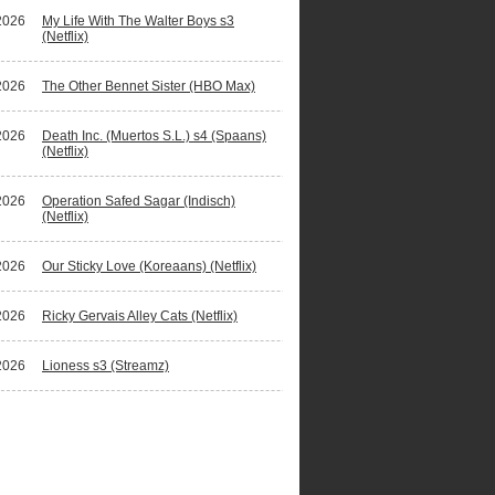
2026
My Life With The Walter Boys s3
(Netflix)
2026
The Other Bennet Sister (HBO Max)
2026
Death Inc. (Muertos S.L.) s4 (Spaans)
(Netflix)
2026
Operation Safed Sagar (Indisch)
(Netflix)
2026
Our Sticky Love (Koreaans) (Netflix)
2026
Ricky Gervais Alley Cats (Netflix)
2026
Lioness s3 (Streamz)