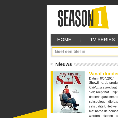
HOME
TV-SERIES
Nieuws
Vanaf donder
Datum: 8/04/2014
Showtime, de prod
Californication
, laa
Sex,
roept natuurlij
de serie gaat immer
seksuologen die baa
seksualiteit. Het w
met name de homosek
werden bekeken als 