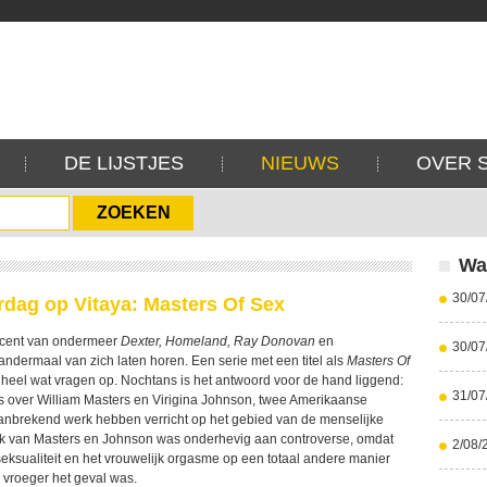
DE LIJSTJES
NIEUWS
OVER 
Wa
30/07
dag op Vitaya: Masters Of Sex
ucent van ondermeer
Dexter, Homeland, Ray Donovan
en
30/07
t andermaal van zich laten horen. Een serie met een titel als
Masters Of
k heel wat vragen op. Nochtans is het antwoord voor de hand liggend:
31/07
s over William Masters en Virigina Johnson, twee Amerikaanse
nbrekend werk hebben verricht op het gebied van de menselijke
erk van Masters en Johnson was onderhevig aan controverse, omdat
2/08/
sualiteit en het vrouwelijk orgasme op een totaal andere manier
vroeger het geval was.