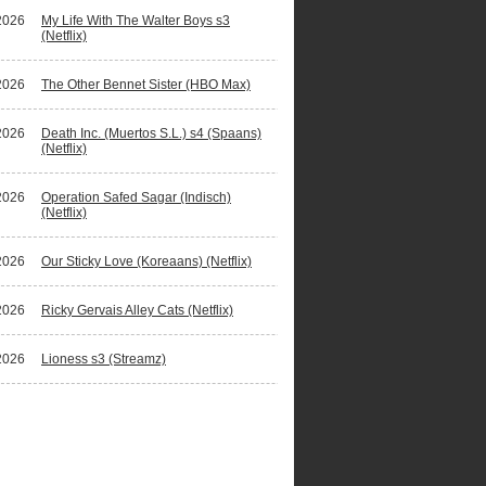
2026
My Life With The Walter Boys s3
(Netflix)
2026
The Other Bennet Sister (HBO Max)
2026
Death Inc. (Muertos S.L.) s4 (Spaans)
(Netflix)
2026
Operation Safed Sagar (Indisch)
(Netflix)
2026
Our Sticky Love (Koreaans) (Netflix)
2026
Ricky Gervais Alley Cats (Netflix)
2026
Lioness s3 (Streamz)