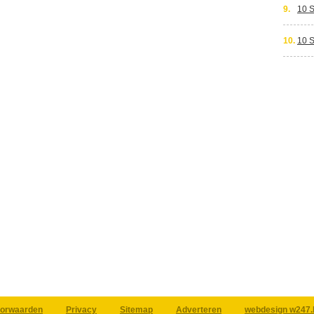
9.
10 
10.
10 
orwaarden
Privacy
Sitemap
Adverteren
webdesign w247.