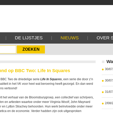
DE LIJSTJES
NIEUWS
OVER 
Wa
30/07
ond op BBC Two: Life In Squares
 BBC Two de driedelige serie
Life In Squares
, een serie die door z’n
30/07
aliteit in het VK voor heel wat beroering heeft gezorgd. En dan werd
ens vertoond!
31/07
elt het verhaal van de Bloomsburygroep, een collectief van schrijvers,
sofen en artiesten waartoe onder meer Virginia Woolf, John Maynard
2/08/
er en Lytton Strachey behoorden. Hun werk beïnvloedde onder meer
thetica en de economie. Verder hadden zijn ook uitgesproken