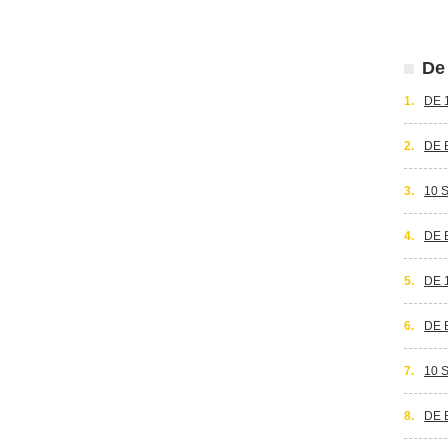
De 
1.
DE 
2.
DE 
3.
10 
4.
DE 
5.
DE 
6.
DE 
7.
10 
8.
DE 