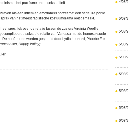
4/08/
minisme, het pacifisme en de seksualiteit.
hreven als een intiem en emotioneel portret met een serieuze portie
l sprak van het meest racistische kostuumdrama ooit gemaakt.
5/08/
heel specifiek over de relatie tussen de zusters Virginia Woolf en
5/08/
 gecompliceerde seksuele relatie van Vanessa met de homoseksuele
t. De hoofdrollen worden gespeeld door Lydia Leonard, Phoebe Fox
rantchester, Happy Valley)
5/08/
iler
5/08/
5/08/
5/08/
5/08/
6/08/