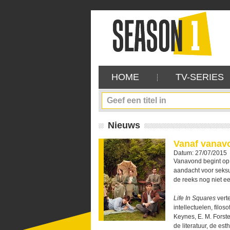
HOME
TV-SERIES
Nieuws
Vanaf vanav
Datum: 27/07/2015
Vanavond begint op
aandacht voor seksu
de reeks nog niet e
Life In Squares
vert
intellectuelen, filo
Keynes, E. M. Forst
de literatuur, de es