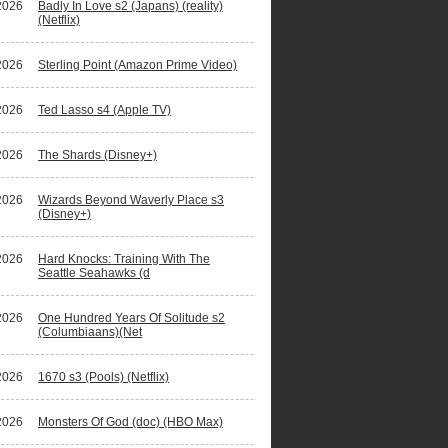
2026
Badly In Love s2 (Japans) (reality)
(Netflix)
2026
Sterling Point (Amazon Prime Video)
2026
Ted Lasso s4 (Apple TV)
2026
The Shards (Disney+)
2026
Wizards Beyond Waverly Place s3
(Disney+)
2026
Hard Knocks: Training With The
Seattle Seahawks (d
2026
One Hundred Years Of Solitude s2
(Columbiaans)(Net
2026
1670 s3 (Pools) (Netflix)
2026
Monsters Of God (doc) (HBO Max)