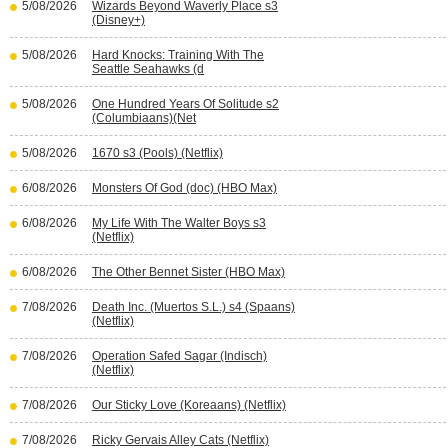
5/08/2026
Wizards Beyond Waverly Place s3
(Disney+)
5/08/2026
Hard Knocks: Training With The
Seattle Seahawks (d
5/08/2026
One Hundred Years Of Solitude s2
(Columbiaans)(Net
5/08/2026
1670 s3 (Pools) (Netflix)
6/08/2026
Monsters Of God (doc) (HBO Max)
6/08/2026
My Life With The Walter Boys s3
(Netflix)
6/08/2026
The Other Bennet Sister (HBO Max)
7/08/2026
Death Inc. (Muertos S.L.) s4 (Spaans)
(Netflix)
7/08/2026
Operation Safed Sagar (Indisch)
(Netflix)
7/08/2026
Our Sticky Love (Koreaans) (Netflix)
7/08/2026
Ricky Gervais Alley Cats (Netflix)