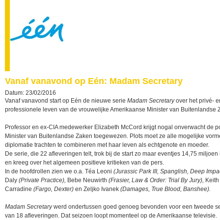
Vanaf vanavond op Eén: Madam Secretary
Datum: 23/02/2016
Vanaf vanavond start op Eén de nieuwe serie
Madam Secretary
over het privé- e
professionele leven van de vrouwelijke Amerikaanse Minister van Buitenlandse 
Professor en ex-CIA medewerker Elizabeth McCord krijgt nogal onverwacht de p
Minister van Buitenlandse Zaken toegewezen. Plots moet ze alle mogelijke vor
diplomatie trachten te combineren met haar leven als echtgenote en moeder.
De serie, die 22 afleveringen telt, trok bij de start zo maar eventjes 14,75 miljoen 
en kreeg over het algemeen positieve kritieken van de pers.
In de hoofdrollen zien we o.a. Téa Leoni
(Jurassic Park III, Spanglish, Deep Impac
Daly
(Private Practice),
Bebe Neuwirth
(Frasier, Law & Order: Trial By Jury),
Keith
Carradine
(Fargo, Dexter)
en Zeljko Ivanek
(Damages, True Blood, Banshee).
Madam Secretary
werd ondertussen goed genoeg bevonden voor een tweede s
van 18 afleveringen. Dat seizoen loopt momenteel op de Amerikaanse televisie.