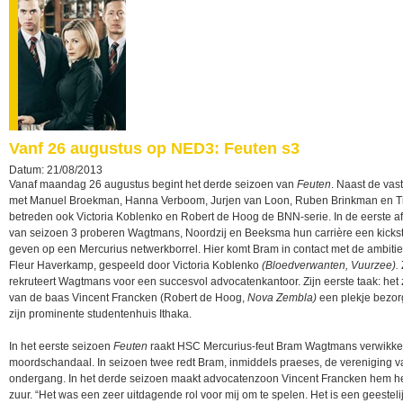
Vanf 26 augustus op NED3: Feuten s3
Datum: 21/08/2013
Vanaf maandag 26 augustus begint het derde seizoen van
Feuten
. Naast de vast
met Manuel Broekman, Hanna Verboom, Jurjen van Loon, Ruben Brinkman en T
betreden ook Victoria Koblenko en Robert de Hoog de BNN-serie. In de eerste af
van seizoen 3 proberen Wagtmans, Noordzij en Beeksma hun carrière een kicksta
geven op een Mercurius netwerkborrel. Hier komt Bram in contact met de ambiti
Fleur Haverkamp, gespeeld door Victoria Koblenko
(Bloedverwanten, Vuurzee).
rekruteert Wagtmans voor een succesvol advocatenkantoor. Zijn eerste taak: het 
van de baas Vincent Francken (Robert de Hoog,
Nova Zembla)
een plekje bezor
zijn prominente studentenhuis Ithaka.
In het eerste seizoen
Feuten
raakt HSC Mercurius-feut Bram Wagtmans verwikkel
moordschandaal. In seizoen twee redt Bram, inmiddels praeses, de vereniging v
ondergang. In het derde seizoen maakt advocatenzoon Vincent Francken hem he
zuur. “Het was een zeer uitdagende rol voor mij om te spelen. Het is een geesteli