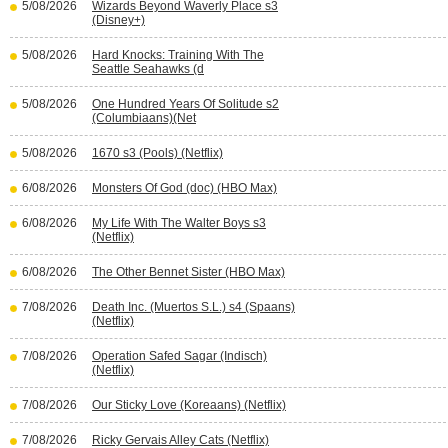
5/08/2026
Wizards Beyond Waverly Place s3
(Disney+)
5/08/2026
Hard Knocks: Training With The
Seattle Seahawks (d
5/08/2026
One Hundred Years Of Solitude s2
(Columbiaans)(Net
5/08/2026
1670 s3 (Pools) (Netflix)
6/08/2026
Monsters Of God (doc) (HBO Max)
6/08/2026
My Life With The Walter Boys s3
(Netflix)
6/08/2026
The Other Bennet Sister (HBO Max)
7/08/2026
Death Inc. (Muertos S.L.) s4 (Spaans)
(Netflix)
7/08/2026
Operation Safed Sagar (Indisch)
(Netflix)
7/08/2026
Our Sticky Love (Koreaans) (Netflix)
7/08/2026
Ricky Gervais Alley Cats (Netflix)