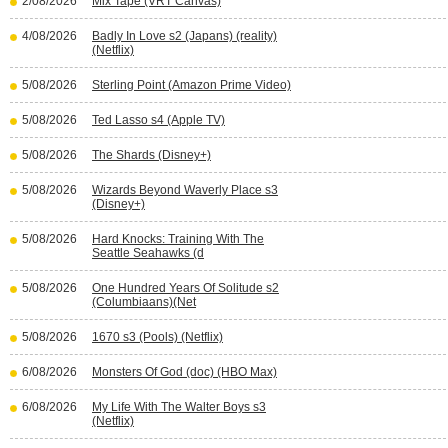
2/08/2026
Mix Tape (VRT Canvas)
4/08/2026
Badly In Love s2 (Japans) (reality)
(Netflix)
5/08/2026
Sterling Point (Amazon Prime Video)
5/08/2026
Ted Lasso s4 (Apple TV)
5/08/2026
The Shards (Disney+)
5/08/2026
Wizards Beyond Waverly Place s3
(Disney+)
5/08/2026
Hard Knocks: Training With The
Seattle Seahawks (d
5/08/2026
One Hundred Years Of Solitude s2
(Columbiaans)(Net
5/08/2026
1670 s3 (Pools) (Netflix)
6/08/2026
Monsters Of God (doc) (HBO Max)
6/08/2026
My Life With The Walter Boys s3
(Netflix)