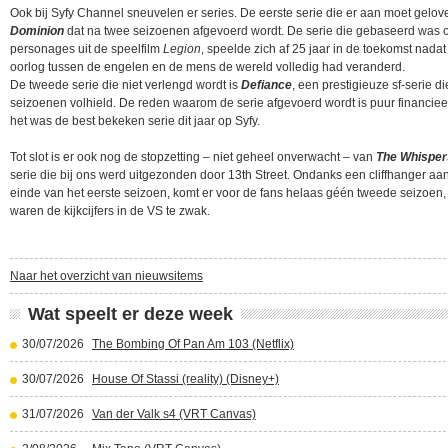
Ook bij Syfy Channel sneuvelen er series. De eerste serie die er aan moet gelov
Dominion
dat na twee seizoenen afgevoerd wordt. De serie die gebaseerd was 
personages uit de speelfilm
Legion
, speelde zich af 25 jaar in de toekomst nada
oorlog tussen de engelen en de mens de wereld volledig had veranderd.
De tweede serie die niet verlengd wordt is
Defiance
, een prestigieuze sf-serie di
seizoenen volhield. De reden waarom de serie afgevoerd wordt is puur financiee
het was de best bekeken serie dit jaar op Syfy.
Tot slot is er ook nog de stopzetting – niet geheel onverwacht – van
The Whisper
serie die bij ons werd uitgezonden door 13th Street. Ondanks een cliffhanger aa
einde van het eerste seizoen, komt er voor de fans helaas géén tweede seizoen,
waren de kijkcijfers in de VS te zwak.
Naar het overzicht van nieuwsitems
Wat speelt er deze week
30/07/2026
The Bombing Of Pan Am 103 (Netflix)
30/07/2026
House Of Stassi (reality) (Disney+)
31/07/2026
Van der Valk s4 (VRT Canvas)