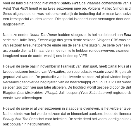
Voor de fans die het nog niet weten:
Safety First,
de Vlaamse comedyserie van 
Aelst
(Wat Als?)
houdt er na twee seizoenen mee op. Volgens Matteo Simoni is d
Smos uitgespeeld en was het oorspronkelijk de bedoeling dat er maar twee sei
een kerstspecial zouden komen. Die special is ondertussen vervangen door een
langspeelfilm.
Nadat ze eerder
Under The Dome
hadden stopgezet, is het nu de beurt aan
Exta
serie met Halle Berry.
Extant
krijgt dus geen derde seizoen. Volgens CBS was he
van seizoen twee, het perfecte einde om de serie af te sluiten. De serie over een
astronaute die na 13 maanden in de ruimte te hebben rondgezworven, zwanger
terugkeert naar de aarde, was bij ons te zien op VIER.
Hoewel de serie pas in november in Frankrijk van start gaat, heeft Canal Plus al
tweede seizoen besteld van
Versailles
, een coproductie waarin zowel Engels al
gepraat zal worden. De productie van het tweede seizoen zal plaatsvinden begi
Versailles
gaat over de beginjaren van de heerschappij van Louis XIV. Het twee
seizoen zou zich vier jaar later afspelen. De hoofdrol wordt gespeeld door de Br
Blagden
(Les Misérables, Vikings).
Jalil Lespert
(Yves Saint-Laurent)
regisseerd
eerste twee afleveringen.
Hoewel de serie er al vier seizoenen in slaagde te overleven, is het vijfde er teve
Na het einde van het vierde seizoen dat er binnenkort aankomt, houdt de tieners
Beauty And The Beast
het voor bekeken. De serie deed het vooral aardig online
ook populair in het buitenland.