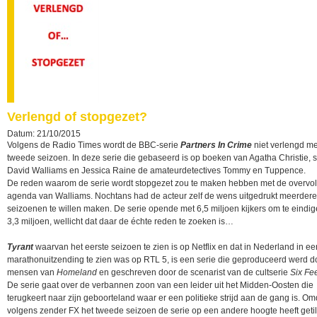
Verlengd of stopgezet?
Datum: 21/10/2015
Volgens de Radio Times wordt de BBC-serie
Partners In Crime
niet verlengd m
tweede seizoen. In deze serie die gebaseerd is op boeken van Agatha Christie, 
David Walliams en Jessica Raine de amateurdetectives Tommy en Tuppence.
De reden waarom de serie wordt stopgezet zou te maken hebben met de overvol
agenda van Walliams. Nochtans had de acteur zelf de wens uitgedrukt meerdere
seizoenen te willen maken. De serie opende met 6,5 miljoen kijkers om te eindi
3,3 miljoen, wellicht dat daar de échte reden te zoeken is…
Tyrant
waarvan het eerste seizoen te zien is op Netflix en dat in Nederland in ee
marathonuitzending te zien was op RTL 5, is een serie die geproduceerd werd d
mensen van
Homeland
en geschreven door de scenarist van de cultserie
Six Fe
De serie gaat over de verbannen zoon van een leider uit het Midden-Oosten die
terugkeert naar zijn geboorteland waar er een politieke strijd aan de gang is. Om
volgens zender FX het tweede seizoen de serie op een andere hoogte heeft getil