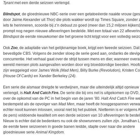
Tyrant
met een derde seizoen verlengd.
Blindspot
, de gloednieuwe NBC-serie over een getatoeëerde naakte vrouw (ge
door Jaime Alexander uit
Thor)
die plots wakker wordt op Times Square, zonder 
iets te herinneren, scoorde bij z’n debuut zo goed (meer dan 15,2 miljoen kijker
prompt nog negen nieuwe afleveringen bestelde. Met een totaal van 22 afleverin
Blindspot
de eerste nieuwkomer die het groene licht krijgt voor een volledig seiz
Ook
Zoo
, de adaptatie van het gelijknamige boek, krijgt een tweede seizoen. Dat
bevestigde CBS. Volgens de zender sloeg de serie goed aan, ondanks de stevig
concurrentie. Het verhaal gaat over de strijd tussen mens en dier, wanneer overal
wereld mensen plots aangevallen worden door erg bloeddorstige beesten. Hoofd
zijn weggelegd voor James Wolk
(Mad Men)
, Billy Burke
(Revolution),
Kristen Co
(House Of Cards)
en Xander Berkeley
(24).
Een serie die alsmaar dreigde te verdwijnen, maar die uiteindelijk altijd opnieuw
verlengd, is
Halt And Catch Fire.
De serie die bij ons net is uitgekomen op DVD,
over de opkomst van de PC in het begin van de jaren ’80.
Halt And Catch Fire
we
bestempeld als de opvolger van
Mad Men
, maar heeft de hooggespannen verwa
echter nooit kunnen inlossen, vooral niet bij het publiek. Niettemin is er volgens
de pers) voldoende kwaliteit om een derde seizoen van 10 afleveringen te bestel
Nieuw is echter dat de bedenkers nu ook de showrunners zullen zijn. Jonathan L
de eerste twee seizoenen in goede banen leidde, stapte over naar die andere
gloednieuwe serie
Animal Kingdom.