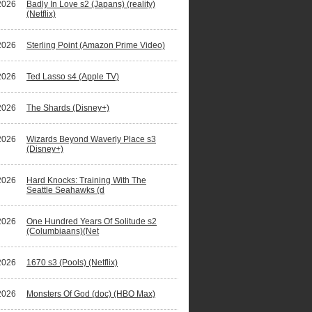
2026
Badly In Love s2 (Japans) (reality)
(Netflix)
2026
Sterling Point (Amazon Prime Video)
2026
Ted Lasso s4 (Apple TV)
2026
The Shards (Disney+)
2026
Wizards Beyond Waverly Place s3
(Disney+)
2026
Hard Knocks: Training With The
Seattle Seahawks (d
2026
One Hundred Years Of Solitude s2
(Columbiaans)(Net
2026
1670 s3 (Pools) (Netflix)
2026
Monsters Of God (doc) (HBO Max)