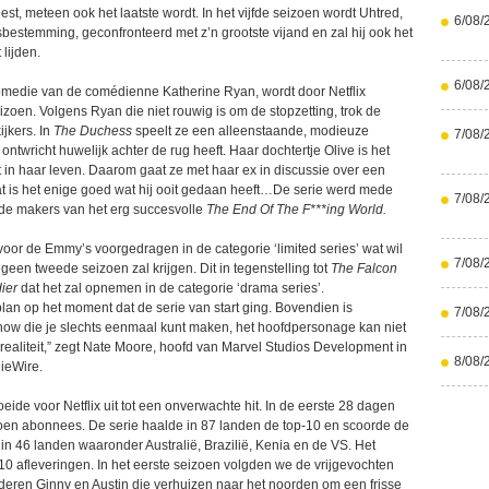
pest, meteen ook het laatste wordt. In het vijfde seizoen wordt Uhtred,
6/08/
sbestemming, geconfronteerd met z’n grootste vijand en zal hij ook het
 lijden.
6/08/
omedie van de comédienne Katherine Ryan, wordt door Netflix
zoen. Volgens Ryan die niet rouwig is om de stopzetting, trok de
jkers. In
The Duchess
speelt ze een alleenstaande, modieuze
7/08/
ntwricht huwelijk achter de rug heeft. Haar dochtertje Olive is het
t in haar leven. Daarom gaat ze met haar ex in discussie over een
t is het enige goed wat hij ooit gedaan heeft…De serie werd mede
7/08/
de makers van het erg succesvolle
The End Of The F***ing World.
oor de Emmy’s voorgedragen in de categorie ‘limited series’ wat wil
7/08/
geen tweede seizoen zal krijgen. Dit in tegenstelling tot
The Falcon
dier
dat het zal opnemen in de categorie ‘drama series’.
lan op het moment dat de serie van start ging. Bovendien is
7/08/
ow die je slechts eenmaal kunt maken, het hoofdpersonage kan niet
realiteit,” zegt Nate Moore, hoofd van Marvel Studios Development in
8/08/
ieWire.
eide voor Netflix uit tot een onverwachte hit. In de eerste 28 dagen
ljoen abonnees. De serie haalde in 87 landen de top-10 en scoorde de
in 46 landen waaronder Australië, Brazilië, Kenia en de VS. Het
10 afleveringen. In het eerste seizoen volgden we de vrijgevochten
deren Ginny en Austin die verhuizen naar het noorden om een frisse