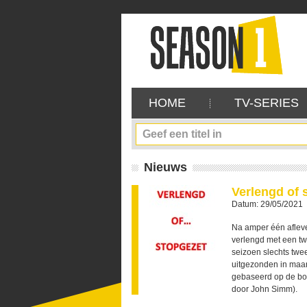
HOME
TV-SERIES
Nieuws
Verlengd of 
Datum: 29/05/2021
Na amper één afleve
verlengd met een tw
seizoen slechts twee
uitgezonden in maar
gebaseerd op de boe
door John Simm).