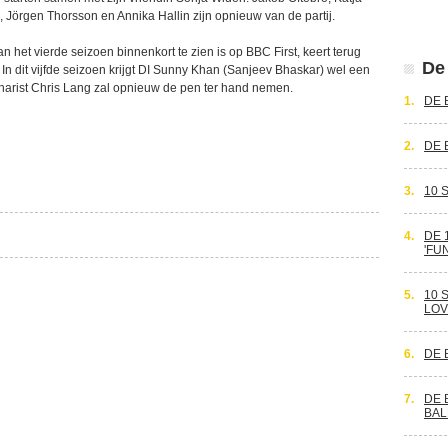
, Jörgen Thorsson en Annika Hallin zijn opnieuw van de partij.
an het vierde seizoen binnenkort te zien is op BBC First, keert terug
De 
. In dit vijfde seizoen krijgt DI Sunny Khan (Sanjeev Bhaskar) wel een
narist Chris Lang zal opnieuw de pen ter hand nemen.
1.
DE 
2.
DE 
3.
10 
4.
DE 
'FU
5.
10 
LOV
6.
DE 
7.
DE 
BAL