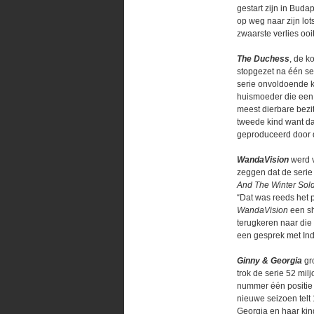
gestart zijn in Buda
op weg naar zijn lot
zwaarste verlies ooit
The Duchess
, de k
stopgezet na één sei
serie onvoldoende ki
huismoeder die een o
meest dierbare bezi
tweede kind want da
geproduceerd door 
WandaVision
werd v
zeggen dat de serie 
And The Winter Sol
“Dat was reeds het p
WandaVision
een sh
terugkeren naar die 
een gesprek met Ind
Ginny & Georgia
gro
trok de serie 52 mi
nummer één positie 
nieuwe seizoen telt 
Georgia en haar kin