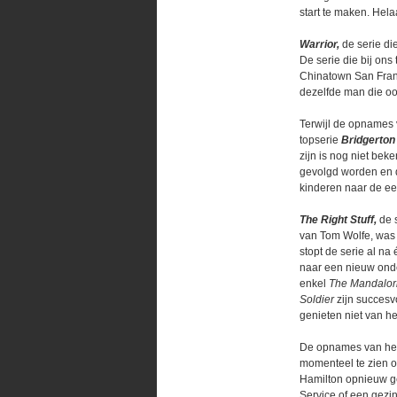
start te maken. Hela
Warrior,
de serie di
De serie die bij ons 
Chinatown San Franc
dezelfde man die oo
Terwijl de opnames v
topserie
Bridgerton
zijn is nog niet bek
gevolgd worden en d
kinderen naar de ee
The Right Stuff,
de s
van Tom Wolfe, was 
stopt de serie al na
naar een nieuw onde
enkel
The Mandalor
Soldier
zijn succesv
genieten niet van he
De opnames van het
momenteel te zien o
Hamilton opnieuw g
Service of een gezin