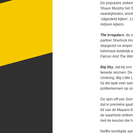
De populaire zieke
Shaun Murphy het St
vaardigheden, wordt 
‘uitgesteld kijken’. 
miljoen kijkers.
The Irregulars
, de 
partner Sherlock Ho
stopgezet na amper 
helemaal duidelijk w
Falcon And The Wint
Big Sky
, dat bij on
tweede seizoen. De 
Undoing, Big Little L
hij die taak over a
politiemensen op zo
De spin-off van
Sons
dat in première gaat
lid van de Mayans M.
de waarheid omtrent
met de keuzes die h
Netflix kondigde aan