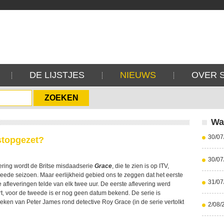
DE LIJSTJES
NIEUWS
OVER 
Wa
30/07
stopgezet?
30/07
ring wordt de Britse misdaadserie
Grace
, die te zien is op ITV,
eede seizoen. Maar eerlijkheid gebied ons te zeggen dat het eerste
31/07
 afleveringen telde van elk twee uur. De eerste aflevering werd
t, voor de tweede is er nog geen datum bekend. De serie is
ken van Peter James rond detective Roy Grace (in de serie vertolkt
2/08/