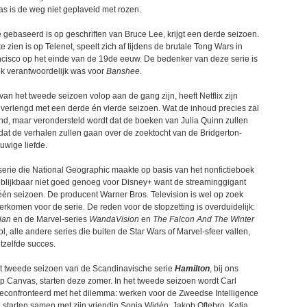
as is de weg niet geplaveid met rozen.
e gebaseerd is op geschriften van Bruce Lee, krijgt een derde seizoen.
te zien is op Telenet, speelt zich af tijdens de brutale Tong Wars in
isco op het einde van de 19de eeuw. De bedenker van deze serie is
k verantwoordelijk was voor
Banshee
.
an het tweede seizoen volop aan de gang zijn, heeft Netflix zijn
verlengd met een derde én vierde seizoen. Wat de inhoud precies zal
end, maar verondersteld wordt dat de boeken van Julia Quinn zullen
at de verhalen zullen gaan over de zoektocht van de Bridgerton-
uwige liefde.
erie die National Geographic maakte op basis van het nonfictieboek
blijkbaar niet goed genoeg voor Disney+ want de streaminggigant
 één seizoen. De producent Warner Bros. Television is wel op zoek
rkomen voor de serie. De reden voor de stopzetting is overduidelijk:
ian
en de Marvel-series
WandaVision
en
The Falcon And The Winter
ol, alle andere series die buiten de Star Wars of Marvel-sfeer vallen,
tzelfde succes.
 tweede seizoen van de Scandinavische serie
Hamilton
, bij ons
p Canvas, starten deze zomer. In het tweede seizoen wordt Carl
econfronteerd met het dilemma: werken voor de Zweedse Intelligence
 starten samen met zijn vriendin Sonja Widén. Jakob Oftebro, Katja