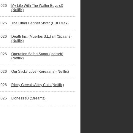
2026
My Life With The Walter Boys s3
(Netflix)
2026
The Other Bennet Sister (HBO Max)
2026
Death Inc. (Muertos S.L.) s4 (Spaans)
(Netflix)
2026
Operation Safed Sagar (Indisch)
(Netflix)
2026
Our Sticky Love (Koreaans) (Netflix)
2026
Ricky Gervais Alley Cats (Netflix)
2026
Lioness s3 (Streamz)