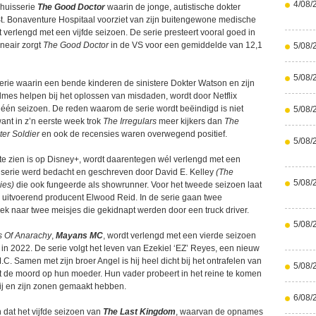
4/08/
nhuisserie
The Good Doctor
waarin de jonge, autistische dokter
. Bonaventure Hospitaal voorziet van zijn buitengewone medische
verlengd met een vijfde seizoen. De serie presteert vooral goed in
Lineair zorgt
The Good Doctor
in de VS voor een gemiddelde van 12,1
5/08/
5/08/
serie waarin een bende kinderen de sinistere Dokter Watson en zijn
lmes helpen bij het oplossen van misdaden, wordt door Netflix
één seizoen. De reden waarom de serie wordt beëindigd is niet
5/08/
ant in z’n eerste week trok
The Irregulars
meer kijkers dan
The
er Soldier
en ook de recensies waren overwegend positief.
5/08/
s te zien is op Disney+, wordt daarentegen wél verlengd met een
serie werd bedacht en geschreven door David E. Kelley
(The
5/08/
ies)
die ook fungeerde als showrunner. Voor het tweede seizoen laat
an uitvoerend producent Elwood Reid. In de serie gaan twee
ek naar twee meisjes die gekidnapt werden door een truck driver.
5/08/
 Of Anarachy
,
Mayans MC
, wordt verlengd met een vierde seizoen
 in 2022. De serie volgt het leven van Ezekiel ‘EZ’ Reyes, een nieuw
C. Samen met zijn broer Angel is hij heel dicht bij het ontrafelen van
5/08/
 de moord op hun moeder. Hun vader probeert in het reine te komen
ij en zijn zonen gemaakt hebben.
6/08/
 dat het vijfde seizoen van
The Last Kingdom
, waarvan de opnames