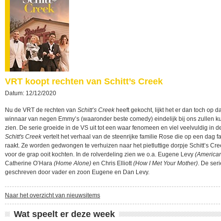
VRT koopt rechten van Schitt’s Creek
Datum: 12/12/2020
Nu de VRT de rechten van
Schitt’s Creek
heeft gekocht, lijkt het er dan toch op d
winnaar van negen Emmy’s (waaronder beste comedy) eindelijk bij ons zullen 
zien. De serie groeide in de VS uit tot een waar fenomeen en viel veelvuldig in de
Schitt's Creek
vertelt het verhaal van de steenrijke familie Rose die op een dag fai
raakt. Ze worden gedwongen te verhuizen naar het pietluttige dorpje Schitt’s Cre
voor de grap ooit kochten. In de rolverdeling zien we o.a. Eugene Levy
(American
Catherine O’Hara
(Home Alone)
en Chris Elliott
(How I Met Your Mother)
. De ser
geschreven door vader en zoon Eugene en Dan Levy.
Naar het overzicht van nieuwsitems
Wat speelt er deze week