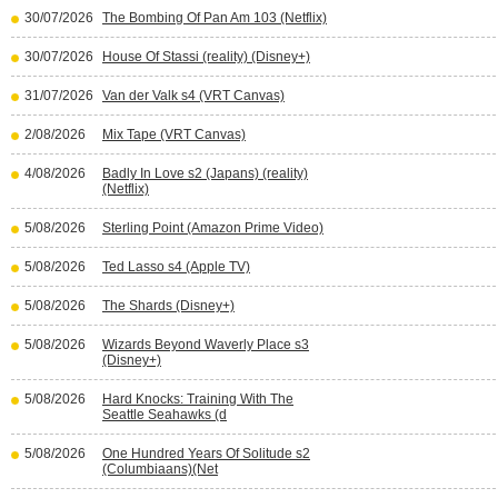
30/07/2026
The Bombing Of Pan Am 103 (Netflix)
30/07/2026
House Of Stassi (reality) (Disney+)
31/07/2026
Van der Valk s4 (VRT Canvas)
2/08/2026
Mix Tape (VRT Canvas)
4/08/2026
Badly In Love s2 (Japans) (reality)
(Netflix)
5/08/2026
Sterling Point (Amazon Prime Video)
5/08/2026
Ted Lasso s4 (Apple TV)
5/08/2026
The Shards (Disney+)
5/08/2026
Wizards Beyond Waverly Place s3
(Disney+)
5/08/2026
Hard Knocks: Training With The
Seattle Seahawks (d
5/08/2026
One Hundred Years Of Solitude s2
(Columbiaans)(Net