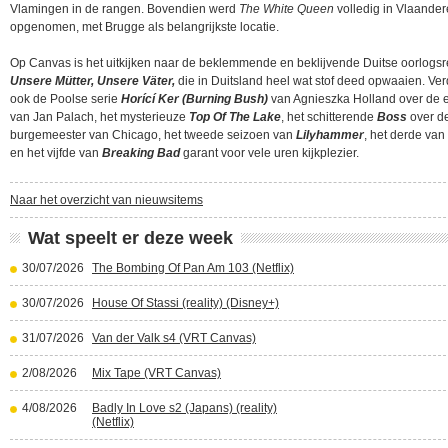
Vlamingen in de rangen. Bovendien werd
The White Queen
volledig in Vlaande
opgenomen, met Brugge als belangrijkste locatie.
Op Canvas is het uitkijken naar de beklemmende en beklijvende Duitse oorlogs
Unsere Mütter, Unsere Väter,
die in Duitsland heel wat stof deed opwaaien. Ver
ook de Poolse serie
Horící Ker (Burning Bush)
van Agnieszka Holland over de e
van Jan Palach, het mysterieuze
Top Of The Lake
, het schitterende
Boss
over d
burgemeester van Chicago, het tweede seizoen van
Lilyhammer
, het derde van
en het vijfde van
Breaking Bad
garant voor vele uren kijkplezier.
Naar het overzicht van nieuwsitems
Wat speelt er deze week
30/07/2026
The Bombing Of Pan Am 103 (Netflix)
30/07/2026
House Of Stassi (reality) (Disney+)
31/07/2026
Van der Valk s4 (VRT Canvas)
2/08/2026
Mix Tape (VRT Canvas)
4/08/2026
Badly In Love s2 (Japans) (reality)
(Netflix)