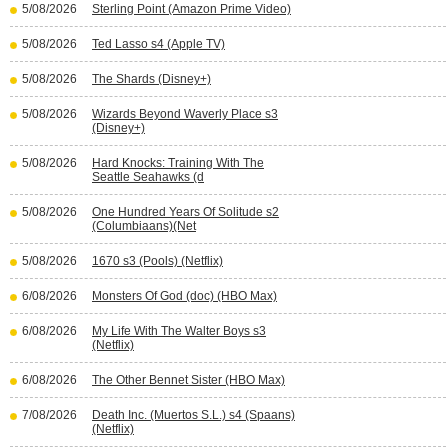
5/08/2026
Sterling Point (Amazon Prime Video)
5/08/2026
Ted Lasso s4 (Apple TV)
5/08/2026
The Shards (Disney+)
5/08/2026
Wizards Beyond Waverly Place s3
(Disney+)
5/08/2026
Hard Knocks: Training With The
Seattle Seahawks (d
5/08/2026
One Hundred Years Of Solitude s2
(Columbiaans)(Net
5/08/2026
1670 s3 (Pools) (Netflix)
6/08/2026
Monsters Of God (doc) (HBO Max)
6/08/2026
My Life With The Walter Boys s3
(Netflix)
6/08/2026
The Other Bennet Sister (HBO Max)
7/08/2026
Death Inc. (Muertos S.L.) s4 (Spaans)
(Netflix)