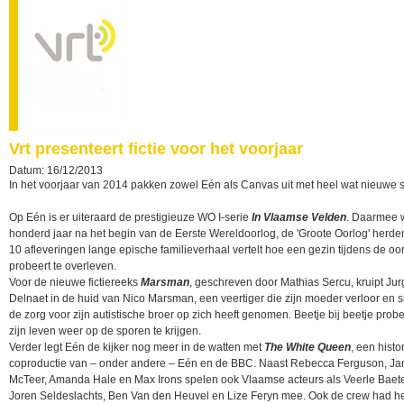
Vrt presenteert fictie voor het voorjaar
Datum: 16/12/2013
In het voorjaar van 2014 pakken zowel Eén als Canvas uit met heel wat nieuwe s
Op Eén is er uiteraard de prestigieuze WO I-serie
In Vlaamse Velden
. Daarmee 
honderd jaar na het begin van de Eerste Wereldoorlog, de 'Groote Oorlog' herde
10 afleveringen lange epische familieverhaal vertelt hoe een gezin tijdens de oo
probeert te overleven.
Voor de nieuwe fictiereeks
Marsman
, geschreven door Mathias Sercu, kruipt Ju
Delnaet in de huid van Nico Marsman, een veertiger die zijn moeder verloor en 
de zorg voor zijn autistische broer op zich heeft genomen. Beetje bij beetje probee
zijn leven weer op de sporen te krijgen.
Verder legt Eén de kijker nog meer in de watten met
The White Queen
, een histo
coproductie van – onder andere – Eén en de BBC. Naast Rebecca Ferguson, Ja
McTeer, Amanda Hale en Max Irons spelen ook Vlaamse acteurs als Veerle Baet
Joren Seldeslachts, Ben Van den Heuvel en Lize Feryn mee. Ook de crew had h