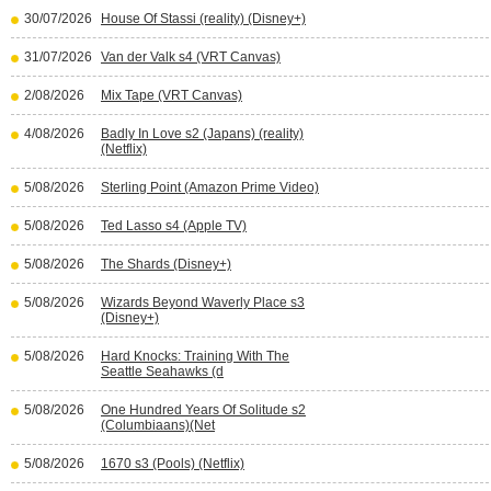
30/07/2026
House Of Stassi (reality) (Disney+)
31/07/2026
Van der Valk s4 (VRT Canvas)
2/08/2026
Mix Tape (VRT Canvas)
4/08/2026
Badly In Love s2 (Japans) (reality)
(Netflix)
5/08/2026
Sterling Point (Amazon Prime Video)
5/08/2026
Ted Lasso s4 (Apple TV)
5/08/2026
The Shards (Disney+)
5/08/2026
Wizards Beyond Waverly Place s3
(Disney+)
5/08/2026
Hard Knocks: Training With The
Seattle Seahawks (d
5/08/2026
One Hundred Years Of Solitude s2
(Columbiaans)(Net
5/08/2026
1670 s3 (Pools) (Netflix)