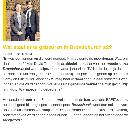
Wat staat er te gebeuren in Broadchurch s2?
Datum: 18/11/2014
“Er was een jongen en die werd gedood. Ik arresteerde de moordenaar. Waarom
dan nog hier?” zegt David Tennant in de driedelige teaser voor het tweede seiz
Broadchurch
dat wordt uitgezonden vanaf januari op ITV. Het is duidelijk dat het
seizoen – of wat erin gebeurde – een duidelijke impact heeft gehad op de deteci
Hardy en Ellie Miller. Want ook zij mag haar verhaal doen in haar teaser: “Er wa
jongen en die werd gedood. Wat er daarna gebeurde vernietigde mijn gezin, mij
mijn dorp. Wat moet er nu gebeuren?”
Het eerste seizoen hield Engeland wekenlang in de ban, won drie BAFTA's en s
ook heel goed bij de gespecialiseerde pers.
Broadchurch
werd dan ook een van
absolute uitschieters van vorig jaar. De serie vertelde hoe een kustdorpje volledi
ondersteboven werd gehaald toen er een 11-jarige jongen op het strand dood w
aangetroffen.