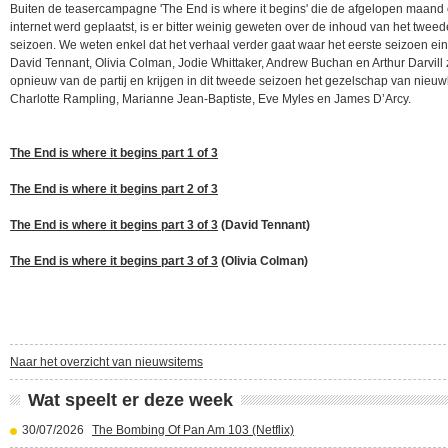
Buiten de teasercampagne 'The End is where it begins' die de afgelopen maand 
internet werd geplaatst, is er bitter weinig geweten over de inhoud van het tweed
seizoen. We weten enkel dat het verhaal verder gaat waar het eerste seizoen ei
David Tennant, Olivia Colman, Jodie Whittaker, Andrew Buchan en Arthur Darvill 
opnieuw van de partij en krijgen in dit tweede seizoen het gezelschap van nieu
Charlotte Rampling, Marianne Jean-Baptiste, Eve Myles en James D’Arcy.
The End is where it begins part 1 of 3
The End is where it begins part 2 of 3
The End is where it begins part 3 of 3
(David Tennant)
The End is where it begins part 3 of 3
(Olivia Colman)
Naar het overzicht van nieuwsitems
Wat speelt er deze week
30/07/2026
The Bombing Of Pan Am 103 (Netflix)