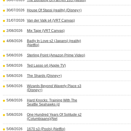
30/07/2026
The Bombing Of Pan Am 103 (Netflix)
30/07/2026
House Of Stassi (reality) (Disney+)
31/07/2026
Van der Valk s4 (VRT Canvas)
2/08/2026
Mix Tape (VRT Canvas)
4/08/2026
Badly In Love s2 (Japans) (reality)
(Netflix)
5/08/2026
Sterling Point (Amazon Prime Video)
5/08/2026
Ted Lasso s4 (Apple TV)
5/08/2026
The Shards (Disney+)
5/08/2026
Wizards Beyond Waverly Place s3
(Disney+)
5/08/2026
Hard Knocks: Training With The
Seattle Seahawks (d
5/08/2026
One Hundred Years Of Solitude s2
(Columbiaans)(Net
5/08/2026
1670 s3 (Pools) (Netflix)