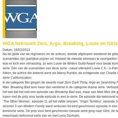
WGA bekroont Zero, Argo, Breaking, Louie en Girls
Datum: 18/02/2013
Na de gilde van de regisseurs en de acteurs, deelde afgelopen weekend de gild
scenaristen zijn jaarlijkse prijzen uit. Hoewel de meeste winnaars te voorspellen
was er toch een verrassing: zo won
Louie
de Writers Guild Award voor beste ko
serie. Eén van de scenaristen van deze serie –naast uiteraard Louie C.K.- is Pa
Adlon, de actrice die bekend werd als Marcy Runkle, de echtgenote van Charlie 
serie
Californication
.
In de categorie film gingen de awards naar
Zero Dark Thirty, Argo
en
Searching 
Man. Breaking Bad
won meer dan verdiend in de categorie drama serie. Verbaz
het wel dat het niet een episode van
Breaking Bad
was, maar van
Mad Men
die 
lopen met de prijs voor beste episode in een tv-serie. De episode die bekroond
‘The Other Woman’, episode 11 uit het vijfde seizoen. ‘Virgin Territory’, episode 1
seizoen 3 van
Modern Family
werd verkozen tot best geschreven episode in een
komische serie. De prijs voor best geschreven nieuwe serie ging naar
Girls
, de 
meermaals bekroond serie van en met Lena Dunham.