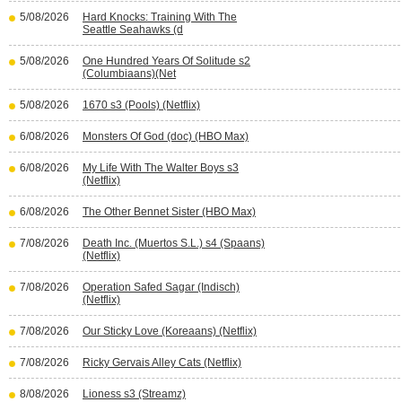
5/08/2026
Hard Knocks: Training With The
Seattle Seahawks (d
5/08/2026
One Hundred Years Of Solitude s2
(Columbiaans)(Net
5/08/2026
1670 s3 (Pools) (Netflix)
6/08/2026
Monsters Of God (doc) (HBO Max)
6/08/2026
My Life With The Walter Boys s3
(Netflix)
6/08/2026
The Other Bennet Sister (HBO Max)
7/08/2026
Death Inc. (Muertos S.L.) s4 (Spaans)
(Netflix)
7/08/2026
Operation Safed Sagar (Indisch)
(Netflix)
7/08/2026
Our Sticky Love (Koreaans) (Netflix)
7/08/2026
Ricky Gervais Alley Cats (Netflix)
8/08/2026
Lioness s3 (Streamz)