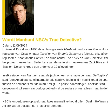
Wordt Manhunt NBC’s True Detective?
Datum: 11/09/2014
Universal TV zal voor NBC de anthologie serie
Manhunt
produceren. Gavin Hoo
regisseur van Oscarwinnaar
Tsotsi
en van
Ender’s Game)
(zie foto) zal elke afle
regisseren. Anonymous Content, de firma achter
The Knick
en
True Detective,
zal
het project meewerken. Bedenkers van de serie zijn nieuwkomers Zack Rice en 
Brayton. De serie kreeg een order voor 10 afleveringen.
In elk seizoen van
Manhunt
staat de jacht op een ontsnapte centraal. De 'fugitive'
stad (een Amerikaanse of internationale stad) volledig in zijn macht zodat de sp
tussen de bewoners met de minuut stijgt. De politie daarentegen, heeft de stad
omgevormd tot een waar oorlogsgebied wat de sociale onrust alleen maar in de
werkt.
NBC is ondertussen op zoek naar twee mannelijke hoofdrollen. Dustin Hoffman
Affleck waren ooit aan het project verbonden…