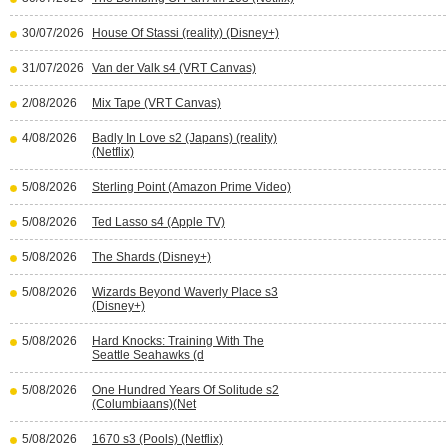
30/07/2026
House Of Stassi (reality) (Disney+)
31/07/2026
Van der Valk s4 (VRT Canvas)
2/08/2026
Mix Tape (VRT Canvas)
4/08/2026
Badly In Love s2 (Japans) (reality)
(Netflix)
5/08/2026
Sterling Point (Amazon Prime Video)
5/08/2026
Ted Lasso s4 (Apple TV)
5/08/2026
The Shards (Disney+)
5/08/2026
Wizards Beyond Waverly Place s3
(Disney+)
5/08/2026
Hard Knocks: Training With The
Seattle Seahawks (d
5/08/2026
One Hundred Years Of Solitude s2
(Columbiaans)(Net
5/08/2026
1670 s3 (Pools) (Netflix)