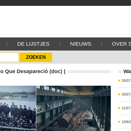
DE LIJSTJES
NIEUWS
OVER 
o Que Desapareció (doc) (
Wa
30/07
30/07
31/07
2/08/