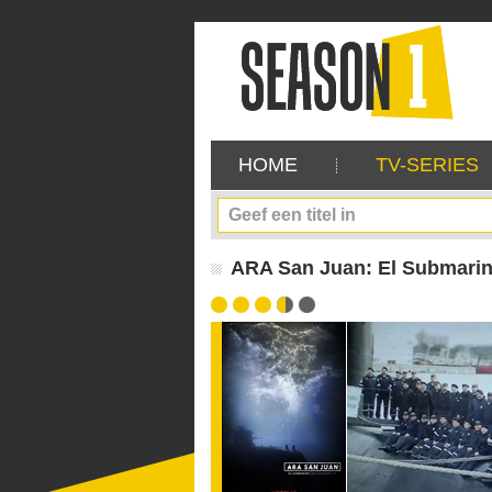
HOME
TV-SERIES
ARA San Juan: El Submarin