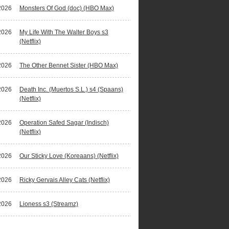
2026
Monsters Of God (doc) (HBO Max)
2026
My Life With The Walter Boys s3
(Netflix)
2026
The Other Bennet Sister (HBO Max)
2026
Death Inc. (Muertos S.L.) s4 (Spaans)
(Netflix)
2026
Operation Safed Sagar (Indisch)
(Netflix)
2026
Our Sticky Love (Koreaans) (Netflix)
2026
Ricky Gervais Alley Cats (Netflix)
2026
Lioness s3 (Streamz)