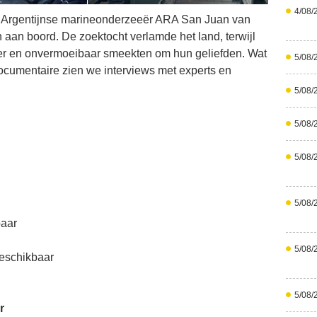
4/08/
Argentijnse marineonderzeeër ARA San Juan van
aan boord. De zoektocht verlamde het land, terwijl
er en onvermoeibaar smeekten om hun geliefden. Wat
5/08/
ocumentaire zien we interviews met experts en
5/08/
5/08/
5/08/
5/08/
baar
5/08/
eschikbaar
5/08/
r