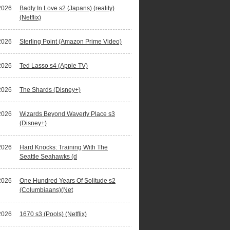
2026
Badly In Love s2 (Japans) (reality)
(Netflix)
2026
Sterling Point (Amazon Prime Video)
2026
Ted Lasso s4 (Apple TV)
2026
The Shards (Disney+)
2026
Wizards Beyond Waverly Place s3
(Disney+)
2026
Hard Knocks: Training With The
Seattle Seahawks (d
2026
One Hundred Years Of Solitude s2
(Columbiaans)(Net
2026
1670 s3 (Pools) (Netflix)