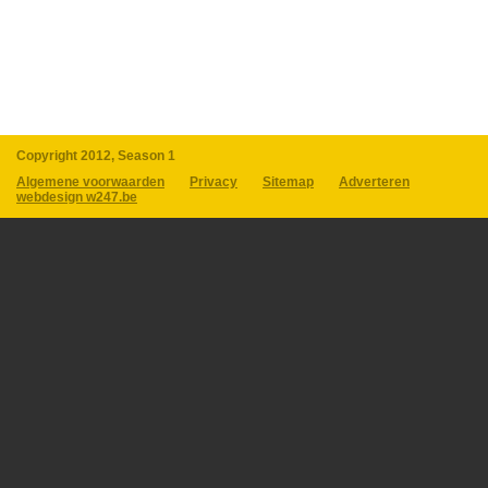
Copyright 2012, Season 1
Algemene voorwaarden
Privacy
Sitemap
Adverteren
webdesign w247.be