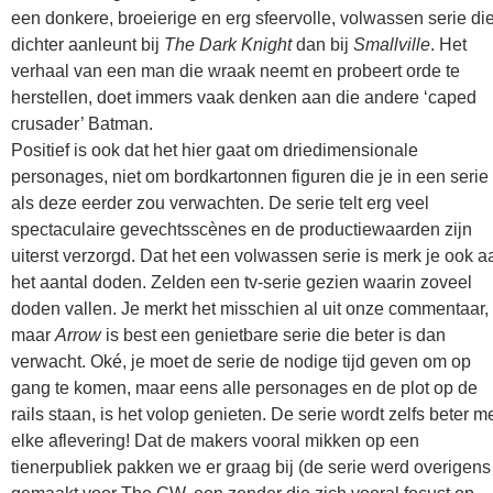
een donkere, broeierige en erg sfeervolle, volwassen serie di
dichter aanleunt bij
The Dark Knight
dan bij
Smallville
. Het
verhaal van een man die wraak neemt en probeert orde te
herstellen, doet immers vaak denken aan die andere ‘caped
crusader’ Batman.
Positief is ook dat het hier gaat om driedimensionale
personages, niet om bordkartonnen figuren die je in een serie
als deze eerder zou verwachten. De serie telt erg veel
spectaculaire gevechtsscènes en de productiewaarden zijn
uiterst verzorgd. Dat het een volwassen serie is merk je ook a
het aantal doden. Zelden een tv-serie gezien waarin zoveel
doden vallen. Je merkt het misschien al uit onze commentaar,
maar
Arrow
is best een genietbare serie die beter is dan
verwacht. Oké, je moet de serie de nodige tijd geven om op
gang te komen, maar eens alle personages en de plot op de
rails staan, is het volop genieten. De serie wordt zelfs beter m
elke aflevering! Dat de makers vooral mikken op een
tienerpubliek pakken we er graag bij (de serie werd overigens