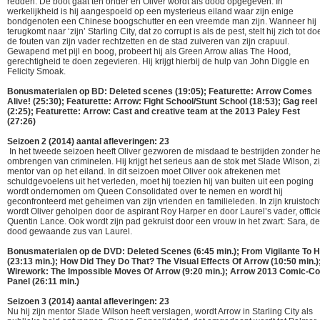
redden. De boot gaat ten onder en Oliver wordt als dood opgegeven. In
werkelijkheid is hij aangespoeld op een mysterieus eiland waar zijn enige
bondgenoten een Chinese boogschutter en een vreemde man zijn. Wanneer hij
terugkomt naar ‘zijn’ Starling City, dat zo corrupt is als de pest, stelt hij zich tot do
de fouten van zijn vader rechtzetten en de stad zuiveren van zijn crapuul.
Gewapend met pijl en boog, probeert hij als Green Arrow alias The Hood,
gerechtigheid te doen zegevieren. Hij krijgt hierbij de hulp van John Diggle en
Felicity Smoak.
Bonusmaterialen op BD: Deleted scenes (19:05); Featurette: Arrow Comes
Alive! (25:30); Featurette: Arrow: Fight School/Stunt School (18:53); Gag reel
(2:25); Featurette: Arrow: Cast and creative team at the 2013 Paley Fest
(27:26)
Seizoen 2 (2014) aantal afleveringen: 23
In het tweede seizoen heeft Oliver gezworen de misdaad te bestrijden zonder he
ombrengen van criminelen. Hij krijgt het serieus aan de stok met Slade Wilson, zi
mentor van op het eiland. In dit seizoen moet Oliver ook afrekenen met
schuldgevoelens uit het verleden, moet hij toezien hij van buiten uit een poging
wordt ondernomen om Queen Consolidated over te nemen en wordt hij
geconfronteerd met geheimen van zijn vrienden en familieleden. In zijn kruistoch
wordt Oliver geholpen door de aspirant Roy Harper en door Laurel’s vader, offici
Quentin Lance. Ook wordt zijn pad gekruist door een vrouw in het zwart: Sara, de
dood gewaande zus van Laurel.
Bonusmaterialen op de DVD: Deleted Scenes (6:45 min.); From Vigilante To 
(23:13 min.); How Did They Do That? The Visual Effects Of Arrow (10:50 min.)
Wirework: The Impossible Moves Of Arrow (9:20 min.); Arrow 2013 Comic-C
Panel (26:11 min.)
Seizoen 3 (2014) aantal afleveringen: 23
Nu hij zijn mentor Slade Wilson heeft verslagen, wordt Arrow in Starling City als