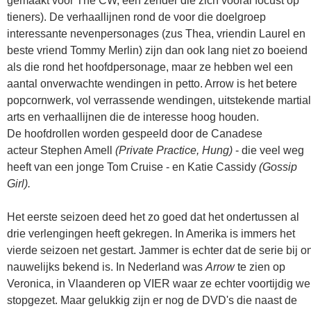
gemaakt voor The CW, een zender die zich vooral focust op
tieners). De verhaallijnen rond de voor die doelgroep
interessante nevenpersonages (zus Thea, vriendin Laurel en
beste vriend Tommy Merlin) zijn dan ook lang niet zo boeiend
als die rond het hoofdpersonage, maar ze hebben wel een
aantal onverwachte wendingen in petto. Arrow is het betere
popcornwerk, vol verrassende wendingen, uitstekende martial
arts en verhaallijnen die de interesse hoog houden.
De hoofdrollen worden gespeeld door de Canadese
acteur Stephen Amell
(Private Practice, Hung)
- die veel weg
heeft van een jonge Tom Cruise - en Katie Cassidy
(Gossip
Girl).
Het eerste seizoen deed het zo goed dat het ondertussen al
drie verlengingen heeft gekregen. In Amerika is immers het
vierde seizoen net gestart. Jammer is echter dat de serie bij o
nauwelijks bekend is. In Nederland was
Arrow
te zien op
Veronica, in Vlaanderen op VIER waar ze echter voortijdig we
stopgezet. Maar gelukkig zijn er nog de DVD's die naast de