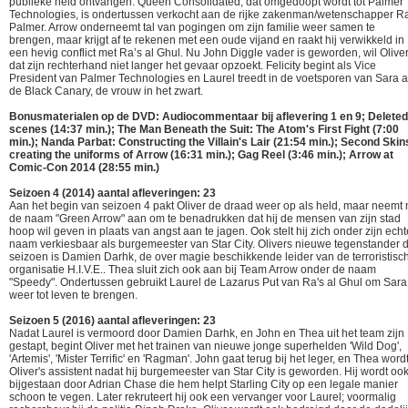
publieke held ontvangen. Queen Consolidated, dat omgedoopt wordt tot Palmer
Technologies, is ondertussen verkocht aan de rijke zakenman/wetenschapper R
Palmer. Arrow onderneemt tal van pogingen om zijn familie weer samen te
brengen, maar krijgt af te rekenen met een oude vijand en raakt hij verwikkeld in
een hevig conflict met Ra’s al Ghul. Nu John Diggle vader is geworden, wil Olive
dat zijn rechterhand niet langer het gevaar opzoekt. Felicity begint als Vice
President van Palmer Technologies en Laurel treedt in de voetsporen van Sara a
de Black Canary, de vrouw in het zwart.
Bonusmaterialen op de DVD: Audiocommentaar bij aflevering 1 en 9; Deleted
scenes (14:37 min.); The Man Beneath the Suit: The Atom's First Fight (7:00
min.); Nanda Parbat: Constructing the Villain's Lair (21:54 min.); Second Skin
creating the uniforms of Arrow (16:31 min.); Gag Reel (3:46 min.); Arrow at
Comic-Con 2014 (28:55 min.)
Seizoen 4 (2014) aantal afleveringen: 23
Aan het begin van seizoen 4 pakt Oliver de draad weer op als held, maar neemt 
de naam "Green Arrow" aan om te benadrukken dat hij de mensen van zijn stad
hoop wil geven in plaats van angst aan te jagen. Ook stelt hij zich onder zijn echt
naam verkiesbaar als burgemeester van Star City. Olivers nieuwe tegenstander d
seizoen is Damien Darhk, de over magie beschikkende leider van de terroristisc
organisatie H.I.V.E.. Thea sluit zich ook aan bij Team Arrow onder de naam
"Speedy". Ondertussen gebruikt Laurel de Lazarus Put van Ra's al Ghul om Sara
weer tot leven te brengen.
Seizoen 5 (2016) aantal afleveringen: 23
Nadat Laurel is vermoord door Damien Darhk, en John en Thea uit het team zijn
gestapt, begint Oliver met het trainen van nieuwe jonge superhelden 'Wild Dog',
'Artemis', 'Mister Terrific' en 'Ragman'. John gaat terug bij het leger, en Thea word
Oliver's assistent nadat hij burgemeester van Star City is geworden. Hij wordt oo
bijgestaan door Adrian Chase die hem helpt Starling City op een legale manier
schoon te vegen. Later rekruteert hij ook een vervanger voor Laurel; voormalig