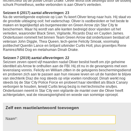
rechercheur bij de politie Dinah Drake. Oliver wordt ook bedreigd door de dodeli
schurk Prometheus, welke verbonden is aan Oliver's verleden.
Seizoen 6 (2017) aantal afleveringen: 23
Na de vernietigende explosie op Lian Yu keert Oliver terug naar huis. Hij staat vo
de grootste uitdaging ooit: het vaderschap. Oliver is vastbesloten er het beste te
maken en tegelijkertijd als burgemeester en Green Arrow zijn Star City te
beschermen. Maar hij wordt van alle kanten bedreigd door vijanden uit het
verleden, waaronder Black Siren, Vigilante, Ricardo Diaz en Cayden James.
Ondertussen rommelt het binnen Team Green Arrow dat ondertussen bestaat uit
veteraan John Diggle, Thea Queen, tech-genie Felicity Smoak, voormalig
politiechef Quentin Lance en briljant uitvinder Curtis Holt, plus groentjes Rene
Ramirez/Wild Dog en metahuman Dinah Drake.
Seizoen 7 (2019) aantal afleveringen: 22
Seizoen zeven opent vijf maanden nadat Oliver beslist heeft om zijn geheime
identiteit als Arrow te onthullen aan de FBI. Hij zit nu in de gevangenis met een
levenslang vonnis. Felicity en William zitten in de getuigenis beschermingsdienst
en proberen zich aan te passen aan hun nieuwe leven en uit de handen te blijve
van slechterik Diaz die nog steeds op vrije voeten rondloopt. Dinah werkt nog
steeds bij de Star City Police Force en probeert haar identiteit als Black Canary
verborgen te houden, terwijl Curtis terug bezig is met technische snufjes.
Ondertussen neemt in Star City een vigilante de mantel over die Oliver heeft
achtergelaten, wat de nieuwsgierigheid en woede van sommige oproept.
Zelf een reactie/antwoord toevoegen
Naam*: