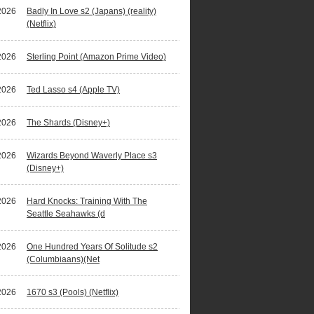
2026
Badly In Love s2 (Japans) (reality)
(Netflix)
2026
Sterling Point (Amazon Prime Video)
2026
Ted Lasso s4 (Apple TV)
2026
The Shards (Disney+)
2026
Wizards Beyond Waverly Place s3
(Disney+)
2026
Hard Knocks: Training With The
Seattle Seahawks (d
2026
One Hundred Years Of Solitude s2
(Columbiaans)(Net
2026
1670 s3 (Pools) (Netflix)