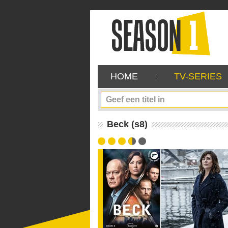
HOME
TV-SERIES
Beck (s8)