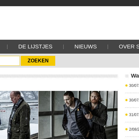
DE LIJSTJES
NIEUWS
OVER 
Wa
30/07
30/07
31/07
2/08/