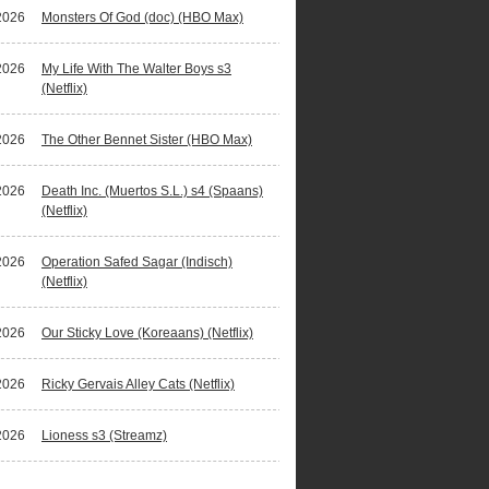
2026
Monsters Of God (doc) (HBO Max)
2026
My Life With The Walter Boys s3
(Netflix)
2026
The Other Bennet Sister (HBO Max)
2026
Death Inc. (Muertos S.L.) s4 (Spaans)
(Netflix)
2026
Operation Safed Sagar (Indisch)
(Netflix)
2026
Our Sticky Love (Koreaans) (Netflix)
2026
Ricky Gervais Alley Cats (Netflix)
2026
Lioness s3 (Streamz)