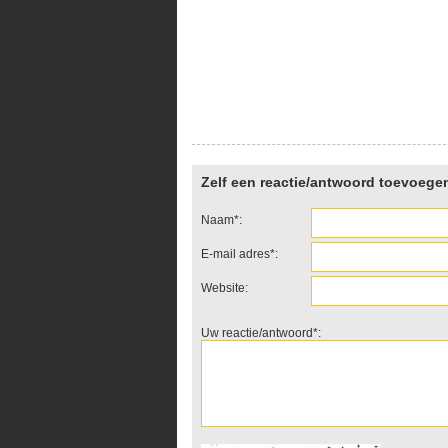
Zelf een reactie/antwoord toevoege
Naam*:
E-mail adres*:
Website:
Uw reactie/antwoord*: