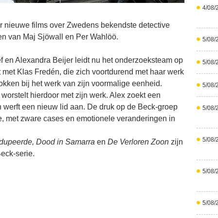
4/08/
 nieuwe films over Zwedens bekendste detective
en van Maj Sjöwall en Per Wahlöö.
5/08/
f en Alexandra Beijer leidt nu het onderzoeksteam op
5/08/
ict met Klas Fredén, die zich voortdurend met haar werk
okken bij het werk van zijn voormalige eenheid.
5/08/
 worstelt hierdoor met zijn werk. Alex zoekt een
 werft een nieuw lid aan. De druk op de Beck-groep
5/08/
oe, met zware cases en emotionele veranderingen in
5/08/
dupeerde, Dood in Samarra
en
De Verloren Zoon
zijn
eck-serie.
5/08/
5/08/