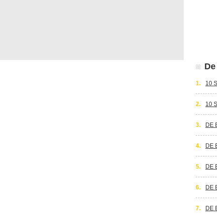
De 
1.
10 
2.
10 
3.
DE 
4.
DE 
5.
DE 
6.
DE 
7.
DE 