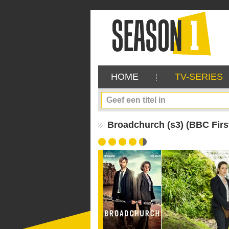
HOME
TV-SERIES
Broadchurch (s3) (BBC Firs