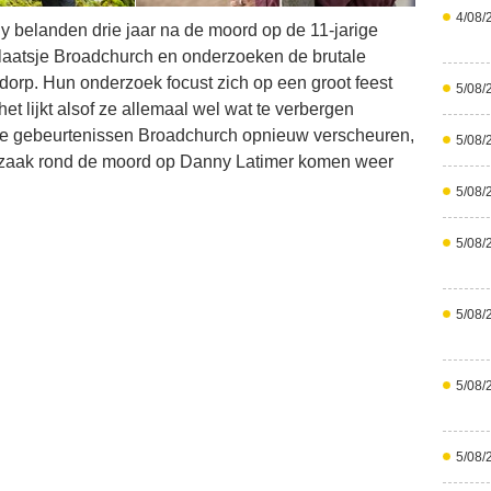
4/08/
dy belanden drie jaar na de moord op de 11-jarige
laatsje Broadchurch en onderzoeken de brutale
dorp. Hun onderzoek focust zich op een groot feest
5/08/
t lijkt alsof ze allemaal wel wat te verbergen
uwe gebeurtenissen Broadchurch opnieuw verscheuren,
5/08/
 zaak rond de moord op Danny Latimer komen weer
5/08/
5/08/
5/08/
5/08/
5/08/