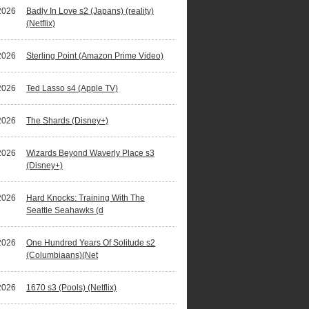
2026
Badly In Love s2 (Japans) (reality)
(Netflix)
2026
Sterling Point (Amazon Prime Video)
2026
Ted Lasso s4 (Apple TV)
2026
The Shards (Disney+)
2026
Wizards Beyond Waverly Place s3
(Disney+)
2026
Hard Knocks: Training With The
Seattle Seahawks (d
2026
One Hundred Years Of Solitude s2
(Columbiaans)(Net
2026
1670 s3 (Pools) (Netflix)