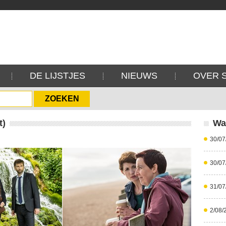
DE LIJSTJES
NIEUWS
OVER 
t)
Wa
30/07
30/07
31/07
2/08/