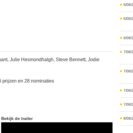
6/08/
6/08/
6/08/
7/08/
ant, Julie Hesmondhalgh, Steve Bennett, Jodie
7/08/
26 prijzen en 28 nominaties
7/08/
7/08/
Bekijk de trailer
8/08/