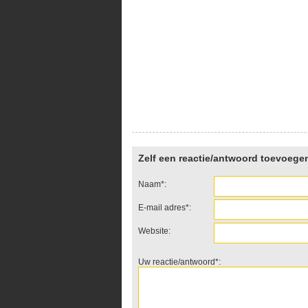
Zelf een reactie/antwoord toevoege
Naam*:
E-mail adres*:
Website:
Uw reactie/antwoord*: