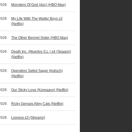
2026
Monsters Of God (doc) (HBO Max)
2026
My Life With The Walter Boys s3
(Netflix)
2026
The Other Bennet Sister (HBO Max)
2026
Death Inc. (Muertos S.L.) s4 (Spaans)
(Netflix)
2026
Operation Safed Sagar (Indisch)
(Netflix)
2026
Our Sticky Love (Koreaans) (Netflix)
2026
Ricky Gervais Alley Cats (Netflix)
2026
Lioness s3 (Streamz)