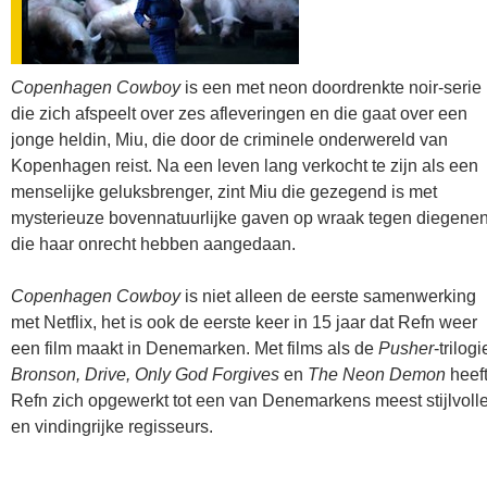
Copenhagen Cowboy
is een met neon doordrenkte noir-serie
die zich afspeelt over zes afleveringen en die gaat over een
jonge heldin, Miu, die door de criminele onderwereld van
Kopenhagen reist. Na een leven lang verkocht te zijn als een
menselijke geluksbrenger, zint Miu die gezegend is met
mysterieuze bovennatuurlijke gaven op wraak tegen diegene
die haar onrecht hebben aangedaan.
Copenhagen Cowboy
is niet alleen de eerste samenwerking
met Netflix, het is ook de eerste keer in 15 jaar dat Refn weer
een film maakt in Denemarken. Met films als de
Pusher
-trilogi
Bronson, Drive, Only God Forgives
en
The Neon Demon
heef
Refn zich opgewerkt tot een van Denemarkens meest stijlvoll
en vindingrijke regisseurs.