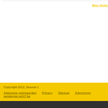
Meer lijstje
Copyright 2012, Season 1
Algemene voorwaarden
Privacy
Sitemap
Adverteren
webdesign w247.be