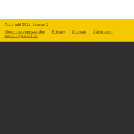
Copyright 2012, Season 1
Algemene voorwaarden
Privacy
Sitemap
Adverteren
webdesign w247.be