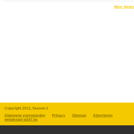
Meer lijstje
Copyright 2012, Season 1
Algemene voorwaarden
Privacy
Sitemap
Adverteren
webdesign w247.be