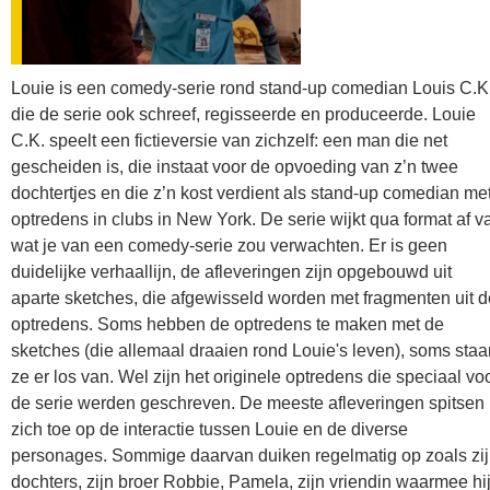
Louie is een comedy-serie rond stand-up comedian Louis C.K.
die de serie ook schreef, regisseerde en produceerde. Louie
C.K. speelt een fictieversie van zichzelf: een man die net
gescheiden is, die instaat voor de opvoeding van z’n twee
dochtertjes en die z’n kost verdient als stand-up comedian me
optredens in clubs in New York. De serie wijkt qua format af v
wat je van een comedy-serie zou verwachten. Er is geen
duidelijke verhaallijn, de afleveringen zijn opgebouwd uit
aparte sketches, die afgewisseld worden met fragmenten uit d
optredens. Soms hebben de optredens te maken met de
sketches (die allemaal draaien rond Louie's leven), soms staa
ze er los van. Wel zijn het originele optredens die speciaal vo
de serie werden geschreven. De meeste afleveringen spitsen
zich toe op de interactie tussen Louie en de diverse
personages. Sommige daarvan duiken regelmatig op zoals zi
dochters, zijn broer Robbie, Pamela, zijn vriendin waarmee hi