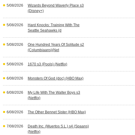
5/08/2026
Wizards Beyond Waverly Place s3
(Disney+)
5/08/2026
Hard Knocks: Training With The
Seattle Seahawks (d
5/08/2026
One Hundred Years Of Solitude s2
(Columbiaans)(Net
5/08/2026
1670 s3 (Pools) (Netflix)
6/08/2026
Monsters Of God (doc) (HBO Max)
6/08/2026
My Life With The Walter Boys s3
(Netflix)
6/08/2026
The Other Bennet Sister (HBO Max)
7/08/2026
Death Inc. (Muertos S.L.) s4 (Spaans)
(Netflix)