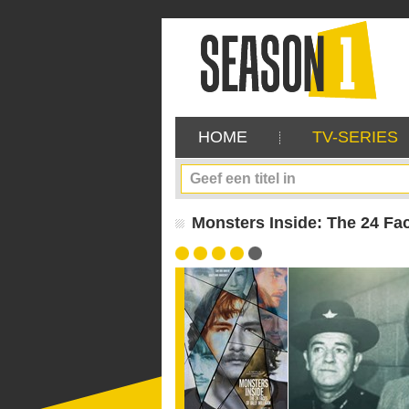
HOME
TV-SERIES
Monsters Inside: The 24 Face