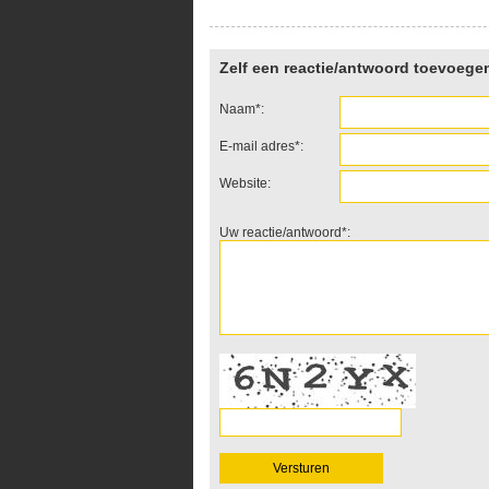
Zelf een reactie/antwoord toevoege
Naam*:
E-mail adres*:
Website:
Uw reactie/antwoord*: