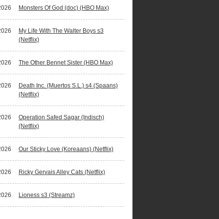
2026
Monsters Of God (doc) (HBO Max)
2026
My Life With The Walter Boys s3
(Netflix)
2026
The Other Bennet Sister (HBO Max)
2026
Death Inc. (Muertos S.L.) s4 (Spaans)
(Netflix)
2026
Operation Safed Sagar (Indisch)
(Netflix)
2026
Our Sticky Love (Koreaans) (Netflix)
2026
Ricky Gervais Alley Cats (Netflix)
2026
Lioness s3 (Streamz)