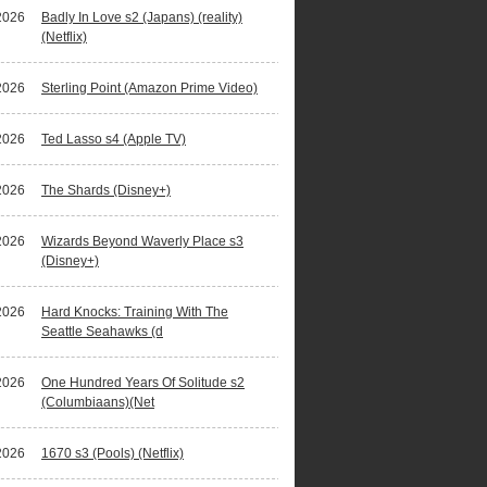
2026
Badly In Love s2 (Japans) (reality)
(Netflix)
2026
Sterling Point (Amazon Prime Video)
2026
Ted Lasso s4 (Apple TV)
2026
The Shards (Disney+)
2026
Wizards Beyond Waverly Place s3
(Disney+)
2026
Hard Knocks: Training With The
Seattle Seahawks (d
2026
One Hundred Years Of Solitude s2
(Columbiaans)(Net
2026
1670 s3 (Pools) (Netflix)