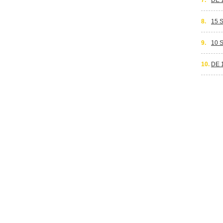
7.
DE 
8.
15 
9.
10 
10.
DE 