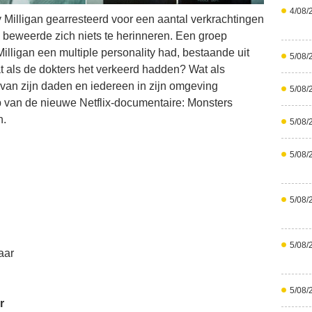
4/08/
y Milligan gearresteerd voor een aantal verkrachtingen
n beweerde zich niets te herinneren. Een groep
illigan een multiple personality had, bestaande uit
5/08/
t als de dokters het verkeerd hadden? Wat als
van zijn daden en iedereen in zijn omgeving
5/08/
 van de nieuwe Netflix-documentaire: Monsters
n.
5/08/
5/08/
5/08/
5/08/
aar
5/08/
r