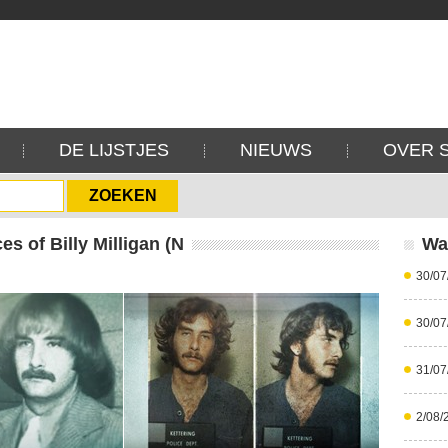
DE LIJSTJES
NIEUWS
OVER 
s of Billy Milligan (N
Wa
30/07
30/07
31/07
2/08/