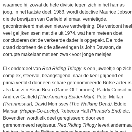
waarmee hij zowat de hele divisie tegen zich in het harnas
joeg. In het laatste deel, 1983, wordt detective Maurice Jobso
die de bewijzen van Garfield allemaal vernietigde,
geconfronteerd met een nieuwe verdwijning. Die vertoont hee
veel gelijkenissen met die uit 1974, wat hem meteen doet
concluderen dat de verkeerde dader is opgepakt. De rode
draad doorheen de drie afleveringen is John Dawson, de
corrupte makelaar met een zwak voor jonge meisjes.
Elk onderdeel van
Red Riding Trilogy
is een juweeltje op zich
complex, sfeervol, beangstigend, naar de keel grijpend en
prima vertolkt door een schare gerenommeerde Britse acteurs
als daar zijn Sean Bean (Game Of Thrones), Paddy Considine
Andrew Garfield
(The Amazing Spider-Man)
, Peter Mullan
(Tyrannosaur),
David Morrissey
(The Walking Dead),
Eddie
Marsan
(Happy-Go-Lucky),
Rebecca Hall
(Parade's End)
etc.
Bovendien wordt elk deel geregisseerd door een
gerenommeerd regisseur.
Red Riding Trilogy
levert andermaa