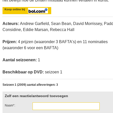
het bewijs hoe de Britten misdaad kunnen vertalen in kunst.
Koop online bij
Acteurs:
Andrew Garfield, Sean Bean, David Morrissey, Pad
Considine, Eddie Marsan, Rebecca Hall
Prijzen:
4 prijzen (waaronder 3 BAFTA's) en 11 nominaties
(waaronder 6 voor een BAFTA)
Aantal seizoenen:
1
Beschikbaar op DVD:
seizoen 1
Seizoen 1 (2009) aantal afleveringen: 3
Zelf een reactie/antwoord toevoegen
Naam*: