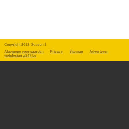
Copyright 2012, Season 1
Algemene voorwaarden
Privacy
Sitemap
Adverteren
webdesign w247.be