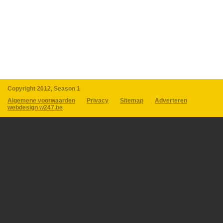
Copyright 2012, Season 1
Algemene voorwaarden
Privacy
Sitemap
Adverteren
webdesign w247.be