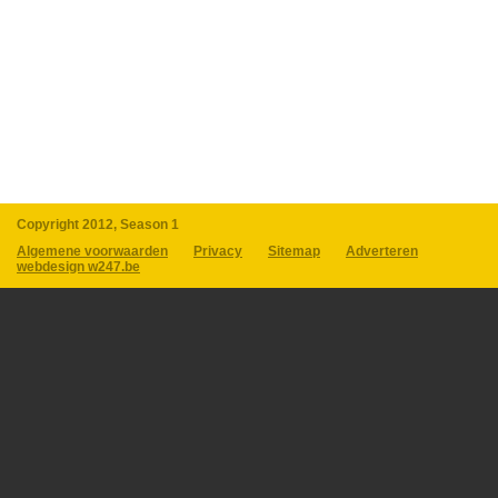
Copyright 2012, Season 1
Algemene voorwaarden
Privacy
Sitemap
Adverteren
webdesign w247.be