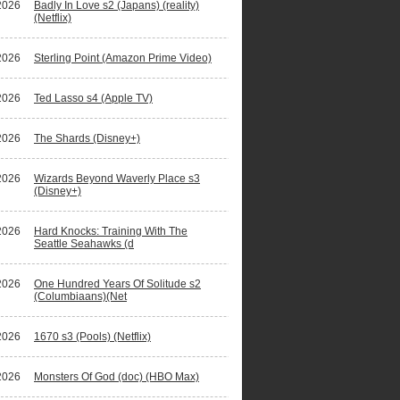
2026
Badly In Love s2 (Japans) (reality)
(Netflix)
2026
Sterling Point (Amazon Prime Video)
2026
Ted Lasso s4 (Apple TV)
2026
The Shards (Disney+)
2026
Wizards Beyond Waverly Place s3
(Disney+)
2026
Hard Knocks: Training With The
Seattle Seahawks (d
2026
One Hundred Years Of Solitude s2
(Columbiaans)(Net
2026
1670 s3 (Pools) (Netflix)
2026
Monsters Of God (doc) (HBO Max)