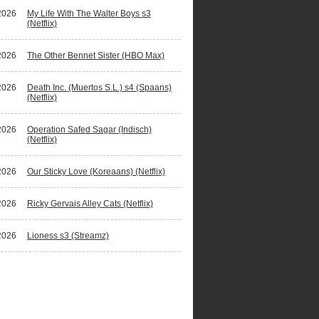
2026
My Life With The Walter Boys s3
(Netflix)
2026
The Other Bennet Sister (HBO Max)
2026
Death Inc. (Muertos S.L.) s4 (Spaans)
(Netflix)
2026
Operation Safed Sagar (Indisch)
(Netflix)
2026
Our Sticky Love (Koreaans) (Netflix)
2026
Ricky Gervais Alley Cats (Netflix)
2026
Lioness s3 (Streamz)