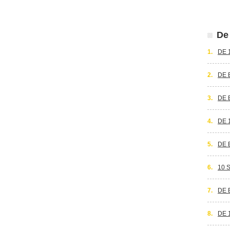
De 
1.
DE 
2.
DE 
3.
DE 
4.
DE 
5.
DE 
6.
10 
7.
DE 
8.
DE 