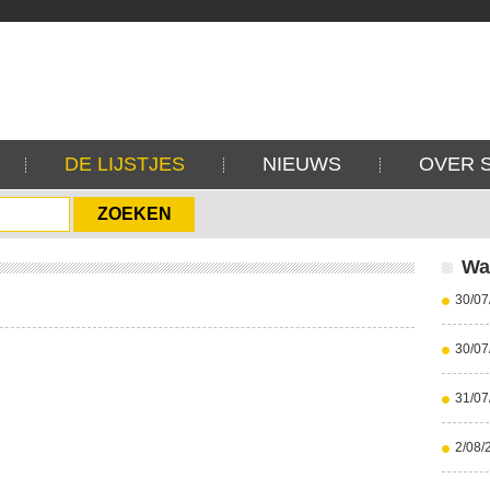
DE LIJSTJES
NIEUWS
OVER 
Wa
30/07
30/07
31/07
2/08/